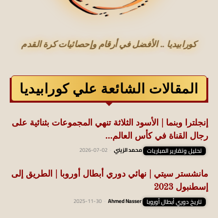
كورابيديا .. الأفضل في أرقام وإحصائيات كرة القدم
المقالات الشائعة علي كورابيديا
إنجلترا وبنما | الأسود الثلاثة تنهي المجموعات بثنائية على
رجال القناة في كأس العالم...
تحليل وتقارير المباريات
محمد الزيني
-
2026-07-02
مانشستر سيتي | نهائي دوري أبطال أوروبا | الطريق إلى
إسطنبول 2023
تاريخ دوري أبطال أوروبا
Ahmed Nasser
-
2025-11-30