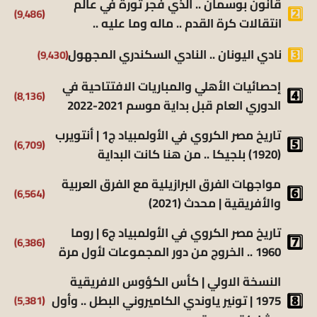
قانون بوسمان .. الذي فجر ثورة في عالم
(9٬486)
انتقالات كرة القدم .. ماله وما عليه ..
(9٬430)
نادي اليونان .. النادي السكندري المجهول
إحصائيات الأهلي والمباريات الافتتاحية في
(8٬136)
الدوري العام قبل بداية موسم 2021-2022
تاريخ مصر الكروي في الأولمبياد ج1 | أنتويرب
(6٬709)
(1920) بلجيكا .. من هنا كانت البداية
مواجهات الفرق البرازيلية مع الفرق العربية
(6٬564)
والأفريقية | محدث (2021)
تاريخ مصر الكروي في الأولمبياد ج6 | روما
(6٬386)
1960 .. الخروج من دور المجموعات لأول مرة
النسخة الاولي | كأس الكؤوس الافريقية
(5٬381)
1975 | تونير ياوندي الكاميروني البطل .. وأول