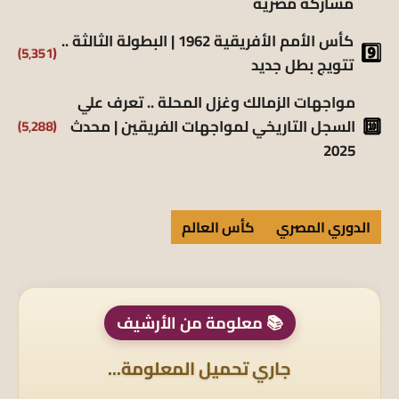
مشاركة مصرية
كأس الأمم الأفريقية 1962 | البطولة الثالثة ..
(5٬351)
تتويج بطل جديد
مواجهات الزمالك وغزل المحلة .. تعرف علي
(5٬288)
السجل التاريخي لمواجهات الفريقين | محدث
2025
الدوري المصري
كأس العالم
📚 معلومة من الأرشيف
جاري تحميل المعلومة...