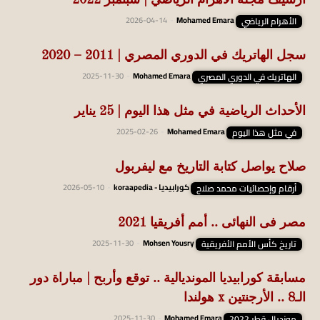
أرشيف مجلة الأهرام الرياضي | سبتمبر 2022
الأهرام الرياضي
Mohamed Emara
-
2026-04-14
سجل الهاتريك في الدوري المصري | 2011 – 2020
الهاتريك في الدوري المصري
Mohamed Emara
-
2025-11-30
الأحداث الرياضية في مثل هذا اليوم | 25 يناير
في مثل هذا اليوم
Mohamed Emara
-
2025-02-26
صلاح يواصل كتابة التاريخ مع ليفربول
أرقام وإحصائيات محمد صلاح
كورابيديا - koraapedia
-
2026-05-10
مصر فى النهائى .. أمم أفريقيا 2021
تاريخ كأس الأمم الأفريقية
Mohsen Yousry
-
2025-11-30
مسابقة كورابيديا المونديالية .. توقع وأربح | مباراة دور
الـ8 .. الأرجنتين x هولندا
مونديال قطر 2022
Mohamed Emara
-
2025-11-30