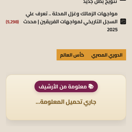
تتويج بطل جديد
مواجهات الزمالك وغزل المحلة .. تعرف علي
(5٬298)
السجل التاريخي لمواجهات الفريقين | محدث
2025
الدوري المصري
كأس العالم
📚 معلومة من الأرشيف
جاري تحميل المعلومة...