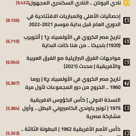
(9٬432)
نادي اليونان .. النادي السكندري المجهول
إحصائيات الأهلي والمباريات الافتتاحية في
(8٬136)
الدوري العام قبل بداية موسم 2021-2022
تاريخ مصر الكروي في الأولمبياد ج1 | أنتويرب
(6٬710)
(1920) بلجيكا .. من هنا كانت البداية
مواجهات الفرق البرازيلية مع الفرق العربية
(6٬564)
والأفريقية | محدث (2021)
تاريخ مصر الكروي في الأولمبياد ج6 | روما
(6٬387)
1960 .. الخروج من دور المجموعات لأول مرة
النسخة الاولي | كأس الكؤوس الافريقية
(5٬384)
1975 | تونير ياوندي الكاميروني البطل .. وأول
مشاركة مصرية
كأس الأمم الأفريقية 1962 | البطولة الثالثة ..
(5٬353)