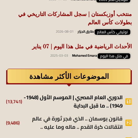
منتخب أوزبكستان | سجل المشاركات التاريخي في
بطولات كأس العالم
توثيقي كأس العالم
طارق الجزار
-
2026-08-01
الأحداث الرياضية في مثل هذا اليوم | 07 يناير
في مثل هذا اليوم
Mohamed Emara
-
2025-03-03
الموضوعات الأكثر مشاهدة
الدوري العام المصري | الموسم الأول (1948-
(13٬741)
1949) .. ما قبل البداية
قانون بوسمان .. الذي فجر ثورة في عالم
(9٬486)
انتقالات كرة القدم .. ماله وما عليه ..