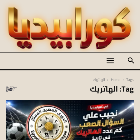
كورابيديا
Tags
Home
الهاتريك
Tag: الهاتريك
|
koraapedia