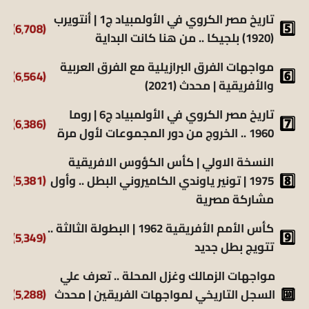
تاريخ مصر الكروي في الأولمبياد ج1 | أنتويرب
(6٬708)
(1920) بلجيكا .. من هنا كانت البداية
مواجهات الفرق البرازيلية مع الفرق العربية
(6٬564)
والأفريقية | محدث (2021)
تاريخ مصر الكروي في الأولمبياد ج6 | روما
(6٬386)
1960 .. الخروج من دور المجموعات لأول مرة
النسخة الاولي | كأس الكؤوس الافريقية
1975 | تونير ياوندي الكاميروني البطل .. وأول
(5٬381)
مشاركة مصرية
كأس الأمم الأفريقية 1962 | البطولة الثالثة ..
(5٬349)
تتويج بطل جديد
مواجهات الزمالك وغزل المحلة .. تعرف علي
السجل التاريخي لمواجهات الفريقين | محدث
(5٬288)