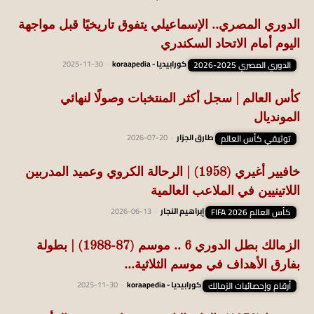
الدوري المصري.. الإسماعيلي يتفوق تاريخيًا قبل مواجهة
اليوم أمام الاتحاد السكندري
الدوري المصري 2025-2026
كورابيديا - koraapedia
-
2025-11-30
كأس العالم | سجل أكثر المنتخبات وصولًا لنهائي
المونديال
توثيقي كأس العالم
طارق الجزار
-
2026-07-20
خافيير أغيري (1958) | الرحالة الكروي وعميد المدربين
اللاتينيين في الملاعب العالمية
كأس العالم FIFA 2026
إبراهيم النجار
-
2026-06-13
الزمالك بطل الدوري 6 .. موسم (87-1988) | بطولة
بفارق الأهداف في موسم الثلاثية...
أرقام وإحصائيات الزمالك
كورابيديا - koraapedia
-
2025-11-30