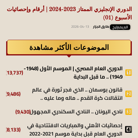
الدوري الإنجليزي الممتاز 2023-2024 | أرقام وإحصائيات
الأسبوع (01)
البريميرليج
طارق الجزار
-
2026-04-13
الموضوعات الأكثر مشاهدة
الدوري العام المصري | الموسم الأول (1948-
(13٬737)
1949) .. ما قبل البداية
قانون بوسمان .. الذي فجر ثورة في عالم
(9٬486)
انتقالات كرة القدم .. ماله وما عليه ..
نادي اليونان .. النادي السكندري المجهول
(9٬430)
إحصائيات الأهلي والمباريات الافتتاحية في
(8٬133)
الدوري العام قبل بداية موسم 2021-2022