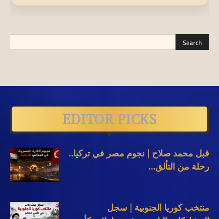
EDITOR PICKS
قبل محمد صلاح | نجوم مصر في تركيا..
رحلة من التألق...
منتخب كوريا الجنوبية | سجل