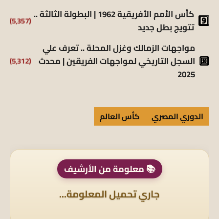
كأس الأمم الأفريقية 1962 | البطولة الثالثة ..
(5٬357)
تتويج بطل جديد
مواجهات الزمالك وغزل المحلة .. تعرف علي
(5٬312)
السجل التاريخي لمواجهات الفريقين | محدث
2025
الدوري المصري
كأس العالم
📚 معلومة من الأرشيف
جاري تحميل المعلومة...