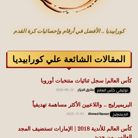
كورابيديا .. الأفضل في أرقام وإحصائيات كرة القدم
المقالات الشائعة علي كورابيديا
كأس العالم| سجل ثنائيات منتخبات أوروبا
توثيقي كأس العالم
طارق الجزار
-
2026-06-23
البريميرليج .. واللاعبين الأكثر مساهمة تهديفياً
البريميرليج
Ahmed Nasser
-
2025-12-01
كأس العالم للأندية 2018 | الإمارات تستضيف المجد
العالمي من جديد