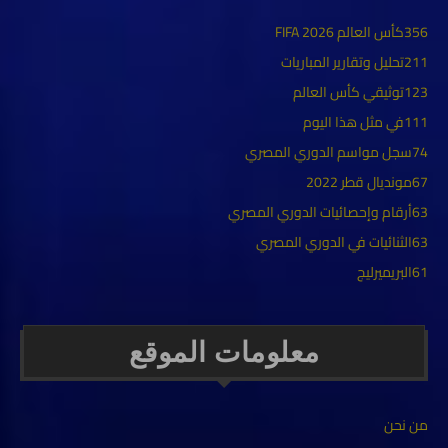
356
كأس العالم FIFA 2026
211
تحليل وتقارير المباريات
123
توثيقي كأس العالم
111
في مثل هذا اليوم
74
سجل مواسم الدوري المصري
67
مونديال قطر 2022
63
أرقام وإحصائيات الدوري المصري
63
الثنائيات في الدوري المصري
61
البريميرليج
معلومات الموقع
من نحن