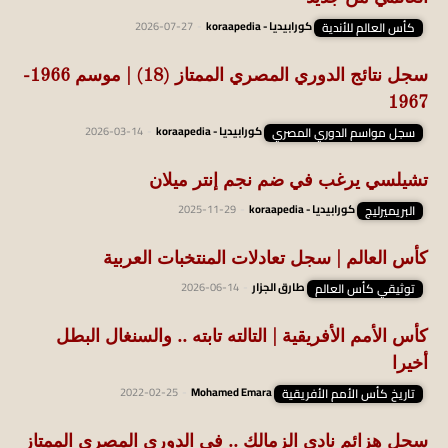
كأس العالم للأندية
كورابيديا - koraapedia
-
2026-07-27
سجل نتائج الدوري المصري الممتاز (18) | موسم 1966-
1967
سجل مواسم الدوري المصري
كورابيديا - koraapedia
-
2026-03-14
تشيلسي يرغب في ضم نجم إنتر ميلان
البريميرليج
كورابيديا - koraapedia
-
2025-11-29
كأس العالم | سجل تعادلات المنتخبات العربية
توثيقي كأس العالم
طارق الجزار
-
2026-06-14
كأس الأمم الأفريقية | التالته تابته .. والسنغال البطل
أخيرا
تاريخ كأس الأمم الأفريقية
Mohamed Emara
-
2022-02-25
سجل هزائم نادي الزمالك .. في الدوري المصري الممتاز