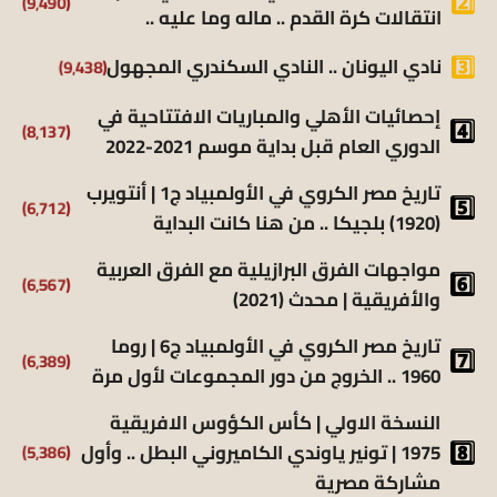
(9٬490)
انتقالات كرة القدم .. ماله وما عليه ..
(9٬438)
نادي اليونان .. النادي السكندري المجهول
إحصائيات الأهلي والمباريات الافتتاحية في
(8٬137)
الدوري العام قبل بداية موسم 2021-2022
تاريخ مصر الكروي في الأولمبياد ج1 | أنتويرب
(6٬712)
(1920) بلجيكا .. من هنا كانت البداية
مواجهات الفرق البرازيلية مع الفرق العربية
(6٬567)
والأفريقية | محدث (2021)
تاريخ مصر الكروي في الأولمبياد ج6 | روما
(6٬389)
1960 .. الخروج من دور المجموعات لأول مرة
النسخة الاولي | كأس الكؤوس الافريقية
(5٬386)
1975 | تونير ياوندي الكاميروني البطل .. وأول
مشاركة مصرية