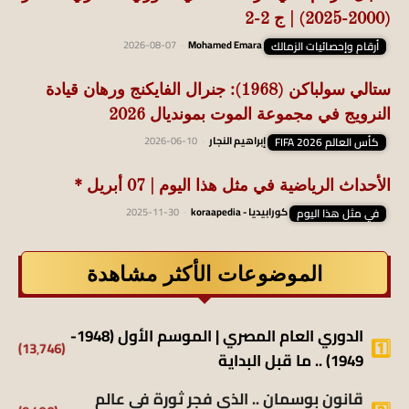
(2000-2025) | ج 2-2
أرقام وإحصائيات الزمالك
Mohamed Emara
-
2026-08-07
ستالي سولباكن (1968): جنرال الفايكنج ورهان قيادة
النرويج في مجموعة الموت بمونديال 2026
كأس العالم FIFA 2026
إبراهيم النجار
-
2026-06-10
الأحداث الرياضية في مثل هذا اليوم | 07 أبريل *
في مثل هذا اليوم
كورابيديا - koraapedia
-
2025-11-30
الموضوعات الأكثر مشاهدة
الدوري العام المصري | الموسم الأول (1948-
(13٬746)
1949) .. ما قبل البداية
قانون بوسمان .. الذي فجر ثورة في عالم