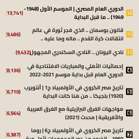
الدوري العام المصري | الموسم الأول (1948-
(13٬741)
1949) .. ما قبل البداية
قانون بوسمان .. الذي فجر ثورة في عالم
(9٬486)
انتقالات كرة القدم .. ماله وما عليه ..
نادي اليونان .. النادي السكندري المجهول
(9٬432)
إحصائيات الأهلي والمباريات الافتتاحية في
(8٬136)
الدوري العام قبل بداية موسم 2021-2022
تاريخ مصر الكروي في الأولمبياد ج1 | أنتويرب
(6٬710)
(1920) بلجيكا .. من هنا كانت البداية
مواجهات الفرق البرازيلية مع الفرق العربية
(6٬564)
والأفريقية | محدث (2021)
تاريخ مصر الكروي في الأولمبياد ج6 | روما
(6٬387)
1960 .. الخروج من دور المجموعات لأول مرة