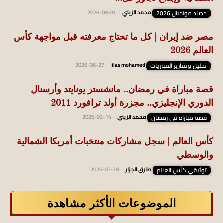
حصاد مونديال 2026
محمد الزيني
-
2026-08-01
مصر ضد إيران | كل ما تحتاج معرفته قبل مواجهة كأس
العالم 2026
تحليل وتقارير المباريات
lilas mohamed
-
2026-06-27
قصة مباراة في رمضان.. مانشستر يونايتد وأرسنال
الدوري الإنجليزي.. مجزرة أولد ترافورد 2011
قصة مباراة في رمضان
محمد الزيني
-
2026-03-14
كأس العالم | سجل مشاركات منتخبات أمريكا الشمالية
والوسطي
توثيقي كأس العالم
طارق الجزار
-
2026-07-28
الموضوعات الأكثر مشاهدة