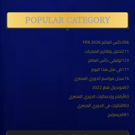
POPULAR CATEGORY
356
كأس العالم FIFA 2026
211
تحليل وتقارير المباريات
123
توثيقي كأس العالم
111
في مثل هذا اليوم
74
سجل مواسم الدوري المصري
67
مونديال قطر 2022
63
أرقام وإحصائيات الدوري المصري
63
الثنائيات في الدوري المصري
61
البريميرليج