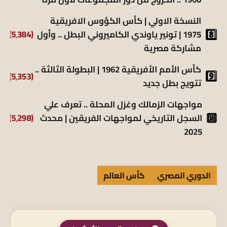
النسخة الاولي | كأس الكؤوس الافريقية
1975 | تونير ياوندي الكاميروني البطل .. وأول
(5٬384)
مشاركة مصرية
كأس الأمم الأفريقية 1962 | البطولة الثالثة ..
(5٬353)
تتويج بطل جديد
مواجهات الزمالك وغزل المحلة .. تعرف علي
السجل التاريخي لمواجهات الفريقين | محدث
(5٬298)
2025
الدوري المصري
كأس العالم