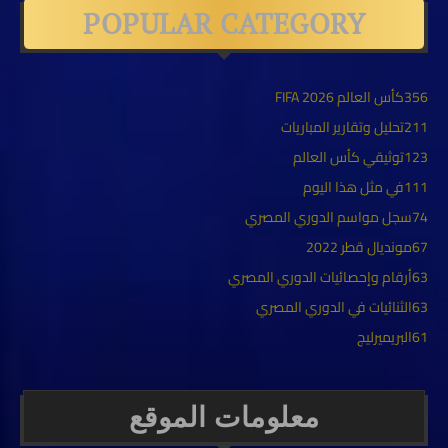
POPULAR CATEGORY
356
كأس العالم FIFA 2026
211
تحليل وتقارير المباريات
123
توثيقي كأس العالم
111
في مثل هذا اليوم
74
سجل مواسم الدوري المصري
67
مونديال قطر 2022
63
أرقام وإحصائيات الدوري المصري
63
الثنائيات في الدوري المصري
61
البريميرليج
معلومات الموقع