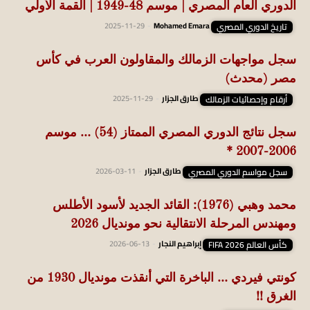
الدوري العام المصري | موسم 48-1949 | القمة الأولي
تاريخ الدوري المصري
Mohamed Emara
-
2025-11-29
سجل مواجهات الزمالك والمقاولون العرب في كأس
مصر (محدث)
أرقام وإحصائيات الزمالك
طارق الجزار
-
2025-11-29
سجل نتائج الدوري المصري الممتاز (54) … موسم
2006-2007 *
سجل مواسم الدوري المصري
طارق الجزار
-
2026-03-11
محمد وهبي (1976): القائد الجديد لأسود الأطلس
ومهندس المرحلة الانتقالية نحو مونديال 2026
كأس العالم FIFA 2026
إبراهيم النجار
-
2026-06-13
كونتي فيردي … الباخرة التي أنقذت مونديال 1930 من
الغرق !!