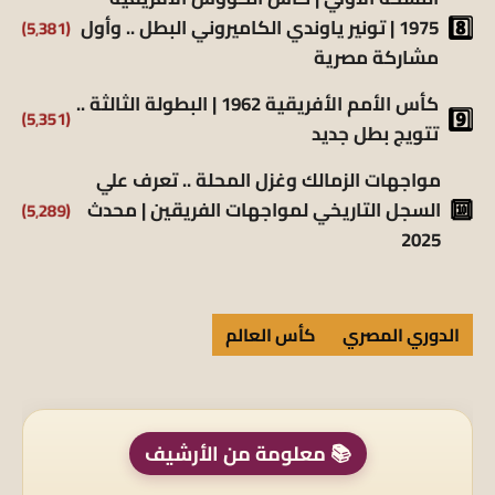
(5٬381)
1975 | تونير ياوندي الكاميروني البطل .. وأول
مشاركة مصرية
كأس الأمم الأفريقية 1962 | البطولة الثالثة ..
(5٬351)
تتويج بطل جديد
مواجهات الزمالك وغزل المحلة .. تعرف علي
(5٬289)
السجل التاريخي لمواجهات الفريقين | محدث
2025
الدوري المصري
كأس العالم
📚 معلومة من الأرشيف