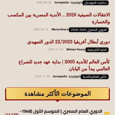
حكايات المونديال
كورابيديا - koraapedia
-
2026-06-03
الانتقالات الصيفية 2026 .. الأندية المصرية بين المكسب
والخسارة
الدوري المصري 2025-2026
Maroo Omara
-
2026-04-13
دوري أبطال أفريقيا 22/2023 الدور التمهيدي
الكرة الأفريقية
Mohsen Yousry
-
2026-07-23
كأس العالم للأندية 2005 | بداية عهد جديد للصراع
العالمي يبدأ من اليابان
كأس العالم للأندية
كورابيديا - koraapedia
-
2025-11-30
الموضوعات الأكثر مشاهدة
الدوري العام المصري | الموسم الأول (1948-
(13٬738)