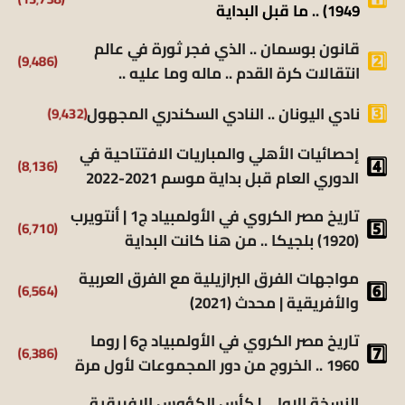
1949) .. ما قبل البداية
قانون بوسمان .. الذي فجر ثورة في عالم
(9٬486)
انتقالات كرة القدم .. ماله وما عليه ..
(9٬432)
نادي اليونان .. النادي السكندري المجهول
إحصائيات الأهلي والمباريات الافتتاحية في
(8٬136)
الدوري العام قبل بداية موسم 2021-2022
تاريخ مصر الكروي في الأولمبياد ج1 | أنتويرب
(6٬710)
(1920) بلجيكا .. من هنا كانت البداية
مواجهات الفرق البرازيلية مع الفرق العربية
(6٬564)
والأفريقية | محدث (2021)
تاريخ مصر الكروي في الأولمبياد ج6 | روما
(6٬386)
1960 .. الخروج من دور المجموعات لأول مرة
النسخة الاولي | كأس الكؤوس الافريقية