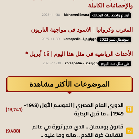
والإحصائيات الكاملة
أرقام وإحصائيات الزمالك
Mohamed Emara
-
2025-11-30
المغرب وكرواتيا | الاسود فى مواجهة الناريون
مونديال قطر 2022
كورابيديا - koraapedia
-
2025-11-30
الأحداث الرياضية في مثل هذا اليوم | 15 أبريل *
في مثل هذا اليوم
كورابيديا - koraapedia
-
2025-11-30
الموضوعات الأكثر مشاهدة
الدوري العام المصري | الموسم الأول (1948-
(13٬741)
1949) .. ما قبل البداية
قانون بوسمان .. الذي فجر ثورة في عالم
(9٬488)
انتقالات كرة القدم .. ماله وما عليه ..