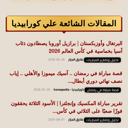
المقالات الشائعة علي كورابيديا
البرتغال وأوزبكستان | برازيل أوروبا يصطادون ذئاب
آسيا بخماسية في كأس العالم 2026
تحليل وتقارير المباريات
طارق الجزار
-
2026-06-26
قصة مباراة في رمضان .. آسيك ميموزا والأهلي .. إياب
نصف نهائي دوري أبطال...
قصة مباراة في رمضان
كورابيديا - koraapedia
-
2026-02-20
تقرير مباراة المكسيك وإنجلترا | الأسود الثلاثة يحققون
فوزًا صعبًا على الثلاثي في كأس...
تحليل وتقارير المباريات
طارق الجزار
-
2026-08-01