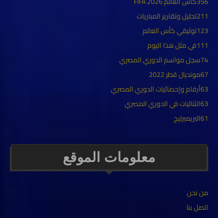
356
كأس العالم FIFA 2026
211
تحليل وتقارير المباريات
123
توثيقي كأس العالم
111
في مثل هذا اليوم
74
سجل مواسم الدوري المصري
67
مونديال قطر 2022
63
أرقام وإحصائيات الدوري المصري
63
الثنائيات في الدوري المصري
61
البريميرليج
معلومات الموقع
من نحن
اتصل بنا