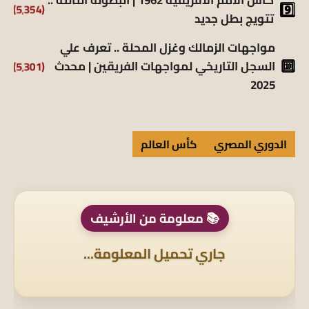
كأس الأمم الأفريقية 1962 | البطولة الثالثة ..
(5٬354)
تتويج بطل جديد
مواجهات الزمالك وغزل المحلة .. تعرف علي
(5٬301)
السجل التاريخي لمواجهات الفريقين | محدث
2025
الدوري المصري
كأس العالم
📚 معلومة من الأرشيف
جاري تحميل المعلومة...