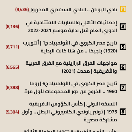
(9٬436)
نادي اليونان .. النادي السكندري المجهول
إحصائيات الأهلي والمباريات الافتتاحية في
(8٬136)
الدوري العام قبل بداية موسم 2021-2022
تاريخ مصر الكروي في الأولمبياد ج1 | أنتويرب
(6٬711)
(1920) بلجيكا .. من هنا كانت البداية
مواجهات الفرق البرازيلية مع الفرق العربية
(6٬565)
والأفريقية | محدث (2021)
تاريخ مصر الكروي في الأولمبياد ج6 | روما
(6٬388)
1960 .. الخروج من دور المجموعات لأول مرة
النسخة الاولي | كأس الكؤوس الافريقية
(5٬384)
1975 | تونير ياوندي الكاميروني البطل .. وأول
مشاركة مصرية