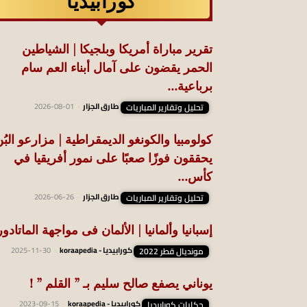
كورابيديا
تقرير مباراة أمريكا وبلجيكا | الشياطين
الحمر يقضون على آمال أبناء العم سام
برباعية...
تحليل وتقارير المباريات
طارق الجزار
-
2026-08-01
كولومبيا والكونغو الديمقراطية | مزارعو البُ
يحققون فوزًا صعبًا على نمور أفريقيا في
كأس...
تحليل وتقارير المباريات
طارق الجزار
-
2026-06-26
إسبانيا وألمانيا | الألمان فى مواجهة الماتادور
مونديال قطر 2022
كورابيديا - koraapedia
-
2025-11-30
يوناني يصفع صالح سليم بـ ” القلم ” !
حكايات كورابيديا
كورابيديا - koraapedia
-
2023-09-15