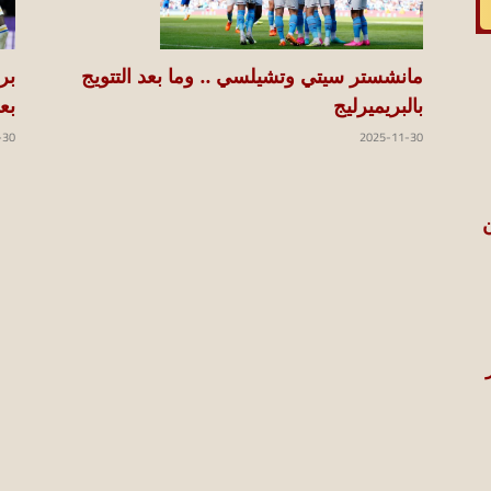
بر
مانشستر سيتي وتشيلسي .. وما بعد التتويج
بع
بالبريميرليج
-30
2025-11-30
ن