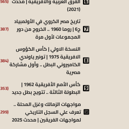
(6٬565)
الفرق العربية والأفريقية | محدث
(2021)
تاريخ مصر الكروي في الأولمبياد
(6٬387)
ج6 | روما 1960 .. الخروج من دور
المجموعات لأول مرة
النسخة الاولي | كأس الكؤوس
الافريقية 1975 | تونير ياوندي
(5٬384)
الكاميروني البطل .. وأول مشاركة
مصرية
كأس الأمم الأفريقية 1962 |
(5٬353)
البطولة الثالثة .. تتويج بطل جديد
مواجهات الزمالك وغزل المحلة ..
(5٬299)
تعرف علي السجل التاريخي
لمواجهات الفريقين | محدث 2025