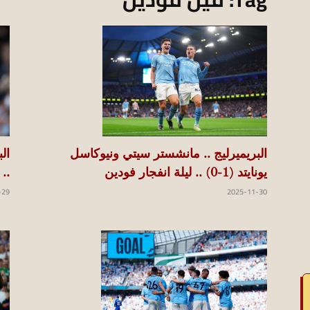
koraapedia
البريميرليج .. مانشستر سيتي ونيوكاسل
يونايتد (1-0) .. ليلة انفجار فودين
..
2025-11-30
-29