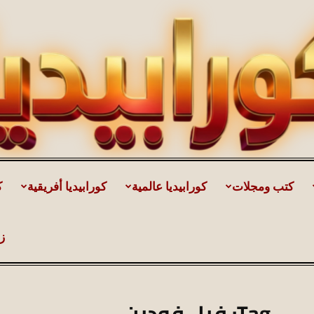
كتب ومجلات
كورابيديا عالمية
كورابيديا أفريقية
ك
كورابيديا
ز
|
Tag: فيل فودين