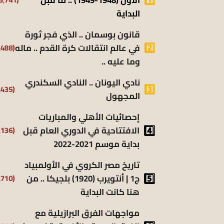
البداية
قانون بوسمان .. الذي فجر ثورة
(9٬488)
في عالم انتقالات كرة القدم .. ماله
وما عليه ..
نادي اليونان .. النادي السكندري
(9٬435)
المجهول
إحصائيات الأهلي والمباريات
(8٬136)
الافتتاحية في الدوري العام قبل
بداية موسم 2021-2022
تاريخ مصر الكروي في الأولمبياد
(6٬710)
ج1 | أنتويرب (1920) بلجيكا .. من
هنا كانت البداية
مواجهات الفرق البرازيلية مع