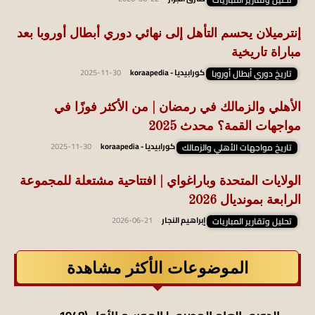
إنترميلان يحسم التأهل إلى نهائي دوري أبطال أوروبا بعد
مباراة تاريخية
تاريخ دوري أبطال أوروبا
كورابيديا - koraapedia
-
2025-11-30
الأهلي والزمالك في رمضان | من الأكثر فوزًا في
مواجهات القمة؟ محدث 2025
تاريخ مواجهات الأهلي والزمالك
كورابيديا - koraapedia
-
2025-11-30
الولايات المتحدة وباراغواي | افتتاحية مشتعلة للمجموعة
الرابعة بمونديال 2026
تحليل وتقارير المباريات
إبراهيم النجار
-
2026-06-21
الموضوعات الأكثر مشاهدة