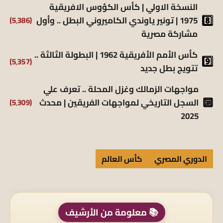
النسخة الاولي | كأس الكؤوس الافريقية
(5٬386)
1975 | تونير ياوندي الكاميروني البطل .. وأول
مشاركة مصرية
كأس الأمم الأفريقية 1962 | البطولة الثالثة ..
(5٬357)
تتويج بطل جديد
مواجهات الزمالك وغزل المحلة .. تعرف علي
(5٬309)
السجل التاريخي لمواجهات الفريقين | محدث
2025
الدوري المصري
كأس العالم
📚 معلومة من الأرشيف