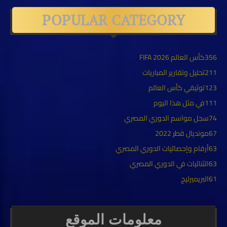
POPULAR CATEGORY
356
كأس العالم FIFA 2026
211
تحليل وتقارير المباريات
123
توثيقي كأس العالم
111
في مثل هذا اليوم
74
سجل مواسم الدوري المصري
67
مونديال قطر 2022
63
أرقام وإحصائيات الدوري المصري
63
الثنائيات في الدوري المصري
61
البريميرليج
معلومات الموقع