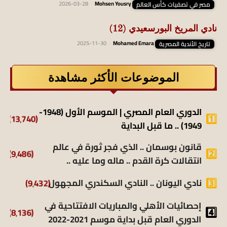
مصر في تصفيات كأس العالم
Mohsen Yousry
-
2026-03-28
نادي المريخ البورسعيدي (12)
تاريخ الأندية المصرية
Mohamed Emara
-
2025-11-30
الموضوعات الأكثر مشاهدة
الدوري العام المصري | الموسم الأول (1948-
(13٬740)
1949) .. ما قبل البداية
قانون بوسمان .. الذي فجر ثورة في عالم
(9٬486)
انتقالات كرة القدم .. ماله وما عليه ..
نادي اليونان .. النادي السكندري المجهول
(9٬432)
إحصائيات الأهلي والمباريات الافتتاحية في
(8٬136)
الدوري العام قبل بداية موسم 2021-2022