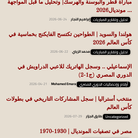
مباراة قطر والبوسنة والهرسك| وتحليل ما قبل المواجهة
… مونديال2026
تحليل وتقارير المباريات
إبراهيم النجار
-
2026-06-24
هولندا والسويد | الطواحين تكتسح الفايكنج بخماسية في
كأس العالم 2026
تحليل وتقارير المباريات
محمد الزيني
-
2026-06-22
الإسماعيلي .. وسجل الهاتريك للاعبي الدراويش في
الدوري المصري (ج1-2)
أرقام وإحصائيات الدوري المصري
Mohamed Emara
-
2026-04-21
منتخب أستراليا | سجل المشاركات التاريخي في بطولات
كأس العالم
Uncategorized
طارق الجزار
-
2026-07-29
مصر في تصفيات المونديال | 1930-1970