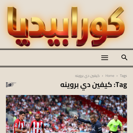
كورابيديا
Tags
Home
كيفين دي بروينه
Tag: كيفين دي بروينه
|
koraapedia