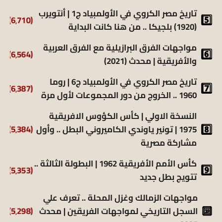
تاريخ مصر الكروي في الأولمبياد ج1 | أنتويرب
(6٬710)
(1920) بلجيكا .. من هنا كانت البداية
مواجهات الفرق البرازيلية مع الفرق العربية
(6٬564)
والأفريقية | محدث (2021)
تاريخ مصر الكروي في الأولمبياد ج6 | روما
(6٬387)
1960 .. الخروج من دور المجموعات لأول مرة
النسخة الاولي | كأس الكؤوس الافريقية
1975 | تونير ياوندي الكاميروني البطل .. وأول
(5٬384)
مشاركة مصرية
كأس الأمم الأفريقية 1962 | البطولة الثالثة ..
(5٬353)
تتويج بطل جديد
مواجهات الزمالك وغزل المحلة .. تعرف علي
السجل التاريخي لمواجهات الفريقين | محدث
(5٬298)