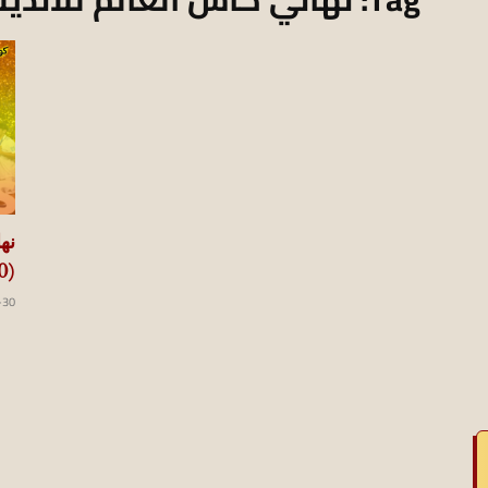
koraapedia
نه
(2000-2025) ودراما اللحظات الحاسمة
-30