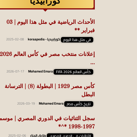
كورابيديا
الأحداث الرياضية في مثل هذا اليوم | 03
فبراير **
في مثل هذا اليوم
كورابيديا - koraapedia
-
2025-02-08
إعلانات منتخب مصر في كأس العالم 2026
…
كأس العالم FIFA 2026
Mohamed Emara
-
2026-07-17
كأس مصر 1929 | البطولة (8) | الترسانة
البطل
تاريخ كأس مصر
Mohamed Emara
-
2026-03-19
سجل الثنائيات في الدوري المصري | موسم
1997-1998 *^*
الثنائيات في الدوري المصري
طارق الجزار
-
2025-02-06