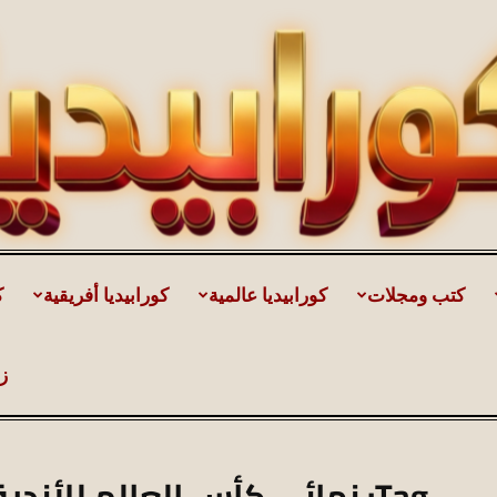
كتب ومجلات
كورابيديا عالمية
كورابيديا أفريقية
ك
كورابيديا
ز
|
Tag: نهائي كأس العالم للأندية