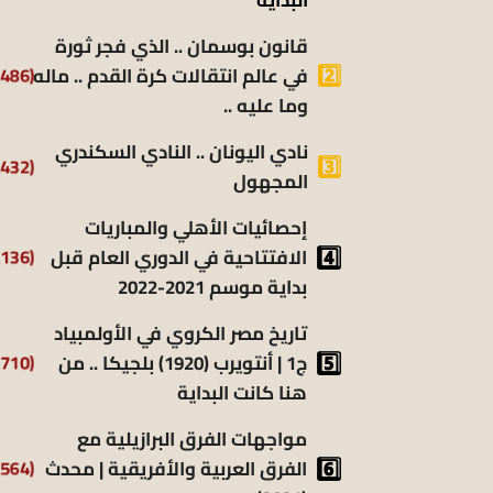
قانون بوسمان .. الذي فجر ثورة
(9٬486)
في عالم انتقالات كرة القدم .. ماله
وما عليه ..
نادي اليونان .. النادي السكندري
(9٬432)
المجهول
إحصائيات الأهلي والمباريات
(8٬136)
الافتتاحية في الدوري العام قبل
بداية موسم 2021-2022
تاريخ مصر الكروي في الأولمبياد
(6٬710)
ج1 | أنتويرب (1920) بلجيكا .. من
هنا كانت البداية
مواجهات الفرق البرازيلية مع
(6٬564)
الفرق العربية والأفريقية | محدث