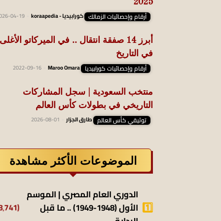
2025
أرقام وإحصائيات الزمالك
كورابيديا - koraapedia
-
026-04-19
أبرز 14 صفقة انتقال .. في الميركاتو الأغلى
في التاريخ
أرقام وإحصائيات كورابيديا
Maroo Omara
-
2022-09-16
منتخب السعودية | سجل المشاركات
التاريخي في بطولات كأس العالم
توثيقي كأس العالم
طارق الجزار
-
2026-08-01
الموضوعات الأكثر مشاهدة
الدوري العام المصري | الموسم
(13٬741)
الأول (1948-1949) .. ما قبل
البداية