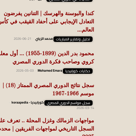
كندا والبوسنة والهرسك | التنانين يفرضون
التعادل الإيجابي على أحفاد القيقب في كأ
العالم...
تحليل وتقارير المباريات
محمد الزيني
-
2026-06-21
محمود بدر الدين (1899-1955) … أول 
كروي وصاحب فكرة الدوري المصري
حكايات كورابيديا
Mohamed Emara
-
2026-05-03
سجل نتائج الدوري المصري الممتاز (18) |
موسم 1966-1967
سجل مواسم الدوري المصري
كورابيديا - koraapedia
-
2026-03-14
مواجهات الزمالك وغزل المحلة .. تعرف عل
السجل التاريخي لمواجهات الفريقين | محد