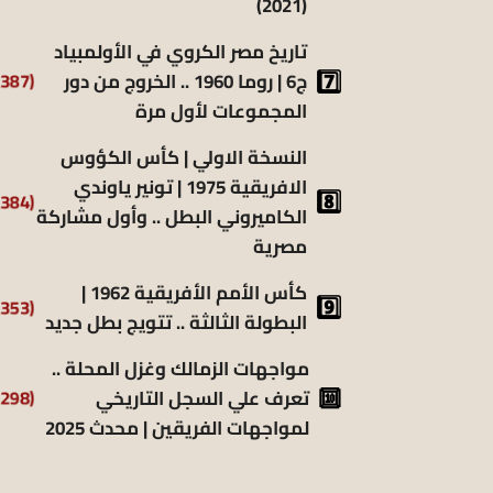
(2021)
تاريخ مصر الكروي في الأولمبياد
(6٬387)
ج6 | روما 1960 .. الخروج من دور
المجموعات لأول مرة
النسخة الاولي | كأس الكؤوس
الافريقية 1975 | تونير ياوندي
(5٬384)
الكاميروني البطل .. وأول مشاركة
مصرية
كأس الأمم الأفريقية 1962 |
(5٬353)
البطولة الثالثة .. تتويج بطل جديد
مواجهات الزمالك وغزل المحلة ..
(5٬298)
تعرف علي السجل التاريخي
لمواجهات الفريقين | محدث 2025