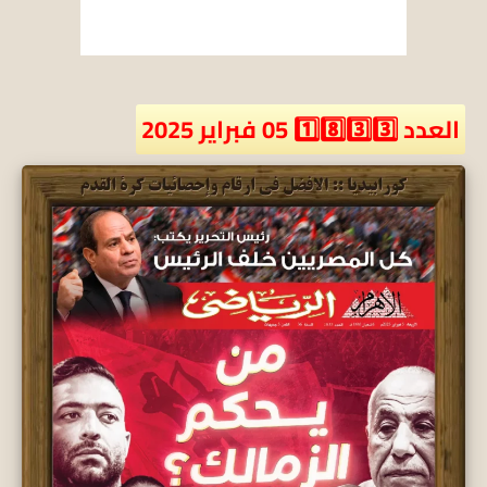
العدد 1️⃣8️⃣3️⃣3️⃣ 05 فبراير 2025