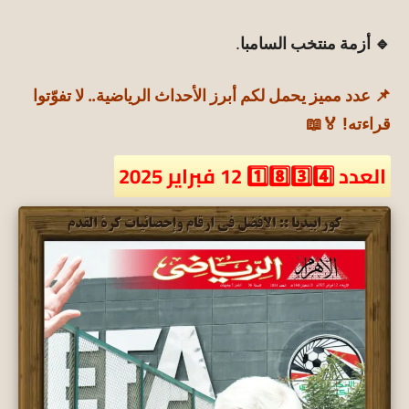
🔹 أزمة منتخب السامبا
.
📌 عدد مميز يحمل لكم أبرز الأحداث الرياضية.. لا تفوّتوا
قراءته! 🏅📖
العدد 1️⃣8️⃣3️⃣4️⃣ 12 فبراير 2025