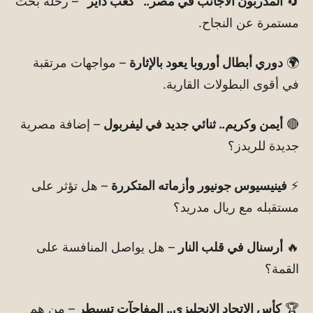
🔄
المدربون الأجانب في مصر.. “كعب داير”
– رحلة بحث
مستمرة عن النجاح.
🌍
دوري أبطال أوروبا يعود بالإثارة
– مواجهات مرتقبة
في أقوى البطولات القارية.
🔴
أيمن وكريم.. ثنائي جديد في ليفربول
– إضافة مصرية
جديدة للريدز؟
⚡
فينيسيوس جونيور وأزماته المتكررة
– هل تؤثر على
مستقبله مع ريال مدريد؟
🔥
أرسنال في قلب النار
– هل يواصل المنافسة على
القمة؟
🏆
كأس الاتحاد الإنجليزي.. المفاجآت تسيطر
– من هم