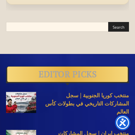
EDITOR PICKS
منتخب كوريا الجنوبية | سجل
المشاركات التاريخي في بطولات كأس
العالم
منتخب إيران | سجل المشاركات