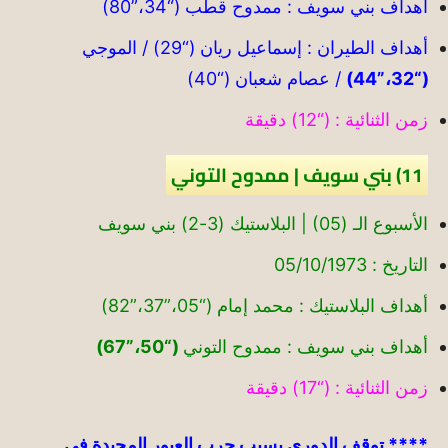
أهداف بني سويف : ممدوح قطب (“34،”80)
أهداف الطيران : إسماعيل ريان (“29) / الموجي
(“32،”44)
/ عصام شعبان (“40)
زمن الثنائية : (“12) دقيقة
11) بني سويف | ممدوح التوني
الأسبوع الـ (05) | البلاستيك (3-2) بني سويف
التاريخ : 05/10/1973
أهداف البلاستيك : محمد إمام (“05،”37،”82)
أهداف بني سويف : ممدوح التوني
(“50،”67)
زمن الثنائية : (“17) دقيقة
**** توقف الدوري بسبب حرب العبور المجيدة في