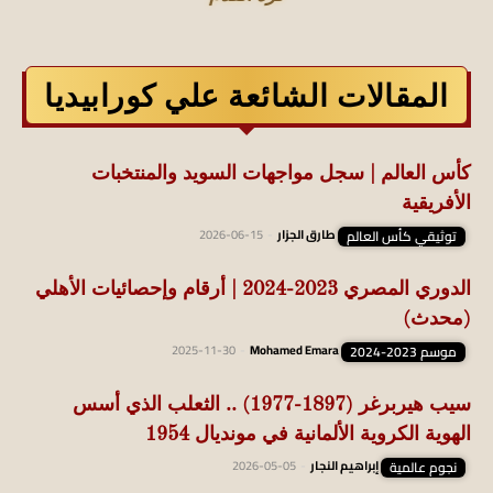
المقالات الشائعة علي كورابيديا
كأس العالم | سجل مواجهات السويد والمنتخبات
الأفريقية
توثيقي كأس العالم
طارق الجزار
-
2026-06-15
الدوري المصري 2023-2024 | أرقام وإحصائيات الأهلي
(محدث)
موسم 2023-2024
Mohamed Emara
-
2025-11-30
سيب هيربرغر (1897-1977) .. الثعلب الذي أسس
الهوية الكروية الألمانية في مونديال 1954
نجوم عالمية
إبراهيم النجار
-
2026-05-05