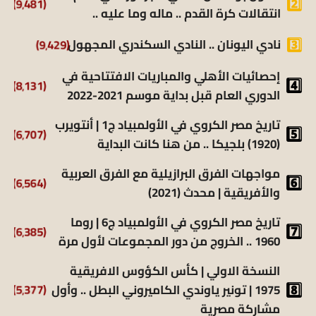
(9٬481)
انتقالات كرة القدم .. ماله وما عليه ..
نادي اليونان .. النادي السكندري المجهول
(9٬429)
إحصائيات الأهلي والمباريات الافتتاحية في
(8٬131)
الدوري العام قبل بداية موسم 2021-2022
تاريخ مصر الكروي في الأولمبياد ج1 | أنتويرب
(6٬707)
(1920) بلجيكا .. من هنا كانت البداية
مواجهات الفرق البرازيلية مع الفرق العربية
(6٬564)
والأفريقية | محدث (2021)
تاريخ مصر الكروي في الأولمبياد ج6 | روما
(6٬385)
1960 .. الخروج من دور المجموعات لأول مرة
النسخة الاولي | كأس الكؤوس الافريقية
1975 | تونير ياوندي الكاميروني البطل .. وأول
(5٬377)
مشاركة مصرية