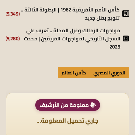
كأس الأمم الأفريقية 1962 | البطولة الثالثة ..
(5٬349)
تتويج بطل جديد
مواجهات الزمالك وغزل المحلة .. تعرف علي
السجل التاريخي لمواجهات الفريقين | محدث
(5٬280)
2025
الدوري المصري
كأس العالم
📚 معلومة من الأرشيف
جاري تحميل المعلومة...