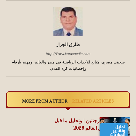
طارق الجزار
http://Www.koraapedia.com
صحفي مصري، مُتابع للأحداث الرياضية في مصر والعالم، ومهتم بأرقام
وإحصائيات كرة القدم.
MORE FROM AUTHOR
RELATED ARTICLES
مباراة مصر والأرجنتين | وتحليل ما قبل
تحليل
المواجهة .. كأس العالم 2026
وتقارير
المباريات