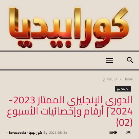
كورابيديا
Home
البريميرليج
البريميرليج
الدوري الإنجليزي الممتاز 2023-
|
2024 | أرقام وإحصائيات الأسبوع
(02)
koraapedia
0
58
2023-08-24
By
كورابيديا - koraapedia
-