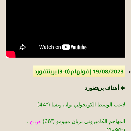
19/08/2023 | فولهام (0-3) برينتفورد
⇐ أهداف برينتفورد
لاعب الوسط الكونجولي يوان ويسا (“44)
المهاجم الكاميروني بريان مبيومو (“66)
ض.ج
،
(“90+2)