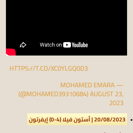
HTTPS://T.CO/XC0YLGQ0D3
— MOHAMED EMARA
(@MOHAMED39310684)
AUGUST 23,
2023
20/08/2023 | أستون فيلا (4-0) إيفرتون