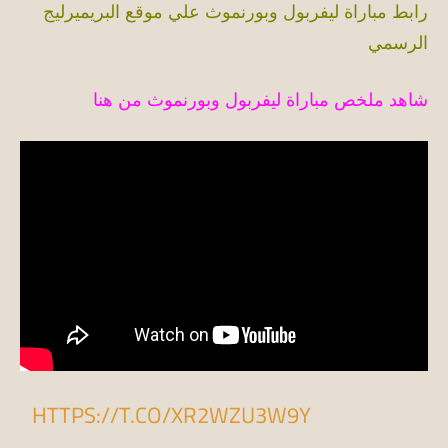
رابط مباراة ليفربول وبورنموث علي موقع البريميرليج
الرسمي
شاهد ملخص مباراة ليفربول وبورنموث من هنا
HTTPS://T.CO/XR2WZU3W9Y