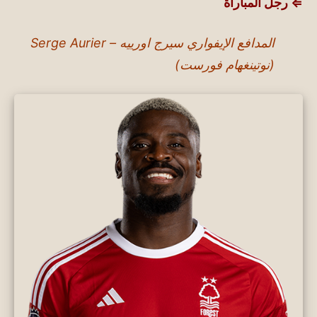
⇐ رجل المباراة
المدافع الإيفواري سيرج اورييه – Serge Aurier
(نوتينغهام فورست)