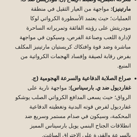
مارتينيز):
مواجهة من العيار الثقيل في منطقة
العمليات؛ حيث يعتمد الأسطورة الكرواتي لوكا
مودريتش على رؤيته الفائقة وتمريراته الساحرة
لإدارة اللعب وصناعة الفرص، وسيكون في مواجهة
مباشرة وضد قوة وافتكاك كريستيان مارتينيز المكلف
بفرض رقابة لصيقة وإفساد الهجمات الكرواتية من
المنبع.
صراع الصلابة الدفاعية والسرعة الهجومية (ج.
غفارديول ضد ي. بارسيناس):
مواجهة نارية على
الرواق؛ حيث يسعى المدافع الكرواتي الصلب يوشكو
غفارديول لفرض قوته البدنية وتغطيته الدفاعية
المحكمة، وسيكون في صدام مستمر وسريع ضد
انطلاقات الجناح البنمي يويل بارسيناس المميز
بالسرعة والقدرة على الاختراق المباغت.