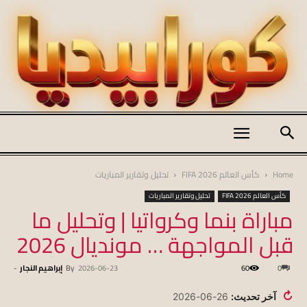
كورابيديا
Home
كأس العالم FIFA 2026
تحليل وتقارير المباريات
كأس العالم FIFA 2026
تحليل وتقارير المباريات
مباراة بنما وكرواتيا | وتحليل ما
|
قبل المواجهة … مونديال 2026
0
60
2026-06-23
By
إبراهيم النجار
-
koraapedia
↻
آخر تحديث:
26-06-2026