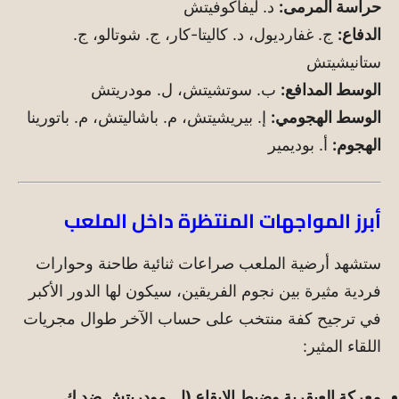
حراسة المرمى:
د. ليفاكوفيتش
الدفاع:
ج. غفارديول، د. كاليتا-كار، ج. شوتالو، ج.
ستانيشيتش
الوسط المدافع:
ب. سوتشيتش، ل. مودريتش
الوسط الهجومي:
إ. بيريشيتش، م. باشاليتش، م. باتورينا
الهجوم:
أ. بوديمير
أبرز المواجهات المنتظرة داخل الملعب
ستشهد أرضية الملعب صراعات ثنائية طاحنة وحوارات
فردية مثيرة بين نجوم الفريقين، سيكون لها الدور الأكبر
في ترجيح كفة منتخب على حساب الآخر طوال مجريات
اللقاء المثير:
معركة العبقرية وضبط الإيقاع (ل. مودريتش ضد ك.