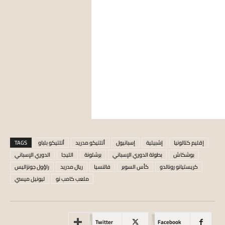
إقليم كتالونيا
إشبيلية
إسبانيول
أتلتيكو مدريد
أتلتيكو بلباو
TAGS
بوشكاش
بطولة الدوري الإسباني
برشلونة
الليجا
الدوري الإسباني
كريستيانو رونالدو
كأس السوبر
فالنسيا
ريال مدريد
راؤول جونزاليس
ملعب كامب نو
ليونيل ميسي
Twitter
Facebook