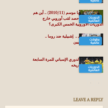
عالمية
بورتو .. بطل أوربا موسم (2010/11) .. أين هم
الدوريات
لاعبو آخر فريق حصد لقب أوروبي خارج
العالمية
الدوريات الأوروبية الخمس الكبرى؟
الدوري الأوروبي .. إشبيلية ضد روما ..
بطولات
عالمية
واكتساح الأندلسيين
برشلونة.. بطل الدوري الإسباني للمرة السابعة
والعشرين في تاريخه
الدوريات
العالمية
LEAVE A REPLY