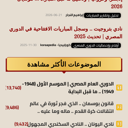
2026
تحليل وتقارير المباريات
إبراهيم النجار
-
2026-06-21
نادي بتروجيت .. وسجل المباريات الافتتاحية في الدوري
المصري | تحديث 2025
أرقام وإحصائيات الدوري المصري
كورابيديا - koraapedia
-
2025-11-30
الموضوعات الأكثر مشاهدة
الدوري العام المصري | الموسم الأول (1948-
(13٬740)
1949) .. ما قبل البداية
قانون بوسمان .. الذي فجر ثورة في عالم
(9٬486)
انتقالات كرة القدم .. ماله وما عليه ..
(9٬432)
نادي اليونان .. النادي السكندري المجهول