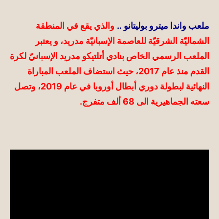
ملعب واندا ميترو بوليتان
و ..
والذي يقع في المنطقة
الشماليّة الشرقيّة للعاصمة الإسبانيّة مدريد، و يعتبر
الملعب الرسمي الخاص بنادي أتلتيكو مدريد الإسبانيّ لكرة
القدم منذ عام 2017، حيث استضاف الملعب المباراة
النهائية لبطولة دوري أبطال أوروبا في عام 2019، وتصل
سعته الجماهيرية الى 68 ألف متفرج.