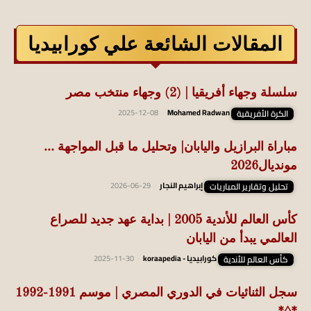
المقالات الشائعة علي كورابيديا
سلسلة وجهاء أفريقيا | (2) وجهاء منتخب مصر
الكرة الأفريقية
Mohamed Radwan
-
2025-12-08
مباراة البرازيل واليابان| وتحليل ما قبل المواجهة …
مونديال2026
تحليل وتقارير المباريات
إبراهيم النجار
-
2026-06-29
كأس العالم للأندية 2005 | بداية عهد جديد للصراع
العالمي يبدأ من اليابان
كأس العالم للأندية
كورابيديا - koraapedia
-
2025-11-30
سجل الثنائيات في الدوري المصري | موسم 1991-1992