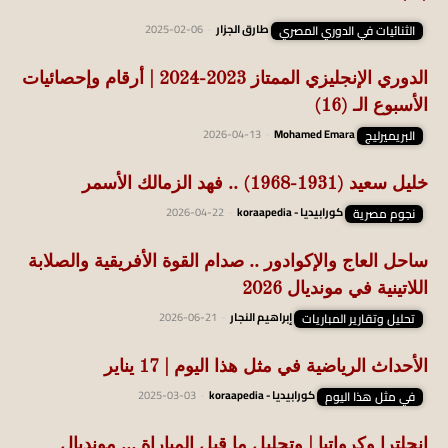
*^*
الثنائيات في الدوري المصري
طارق الجزار
-
2025-02-06
الدوري الإنجليزي الممتاز 2023-2024 | أرقام وإحصائيات
الأسبوع الـ (16)
البريميرليج
Mohamed Emara
-
2026-04-13
خليل سعيد (1931-1968) .. فهد الزمالك الأسمر
نجوم مصرية
كورابيديا - koraapedia
-
2026-04-22
ساحل العاج والإكوادور .. صدام القوة الأفريقية والصلابة
اللاتينية في مونديال 2026
تحليل وتقارير المباريات
إبراهيم النجار
-
2026-06-21
الأحداث الرياضية في مثل هذا اليوم | 17 يناير
في مثل هذا اليوم
كورابيديا - koraapedia
-
2025-03-03
إنجلترا وكرواتيا | وتحليل ما قبل المباراة … مونديال