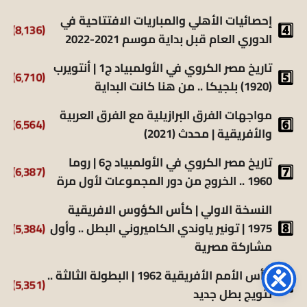
إحصائيات الأهلي والمباريات الافتتاحية في
(8٬136)
الدوري العام قبل بداية موسم 2021-2022
تاريخ مصر الكروي في الأولمبياد ج1 | أنتويرب
(6٬710)
(1920) بلجيكا .. من هنا كانت البداية
مواجهات الفرق البرازيلية مع الفرق العربية
(6٬564)
والأفريقية | محدث (2021)
تاريخ مصر الكروي في الأولمبياد ج6 | روما
(6٬387)
1960 .. الخروج من دور المجموعات لأول مرة
النسخة الاولي | كأس الكؤوس الافريقية
(5٬384)
1975 | تونير ياوندي الكاميروني البطل .. وأول
مشاركة مصرية
كأس الأمم الأفريقية 1962 | البطولة الثالثة ..
(5٬351)
تتويج بطل جديد