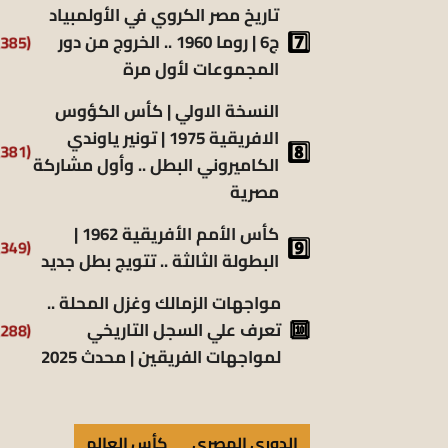
تاريخ مصر الكروي في الأولمبياد
(6٬385)
ج6 | روما 1960 .. الخروج من دور
المجموعات لأول مرة
النسخة الاولي | كأس الكؤوس
الافريقية 1975 | تونير ياوندي
(5٬381)
الكاميروني البطل .. وأول مشاركة
مصرية
كأس الأمم الأفريقية 1962 |
(5٬349)
البطولة الثالثة .. تتويج بطل جديد
مواجهات الزمالك وغزل المحلة ..
(5٬288)
تعرف علي السجل التاريخي
لمواجهات الفريقين | محدث 2025
الدوري المصري
كأس العالم