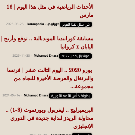
الأحداث الرياضية في مثل هذا اليوم | 16
مارس
في مثل هذا اليوم
كورابيديا - koraapedia
-
2025-03-25
مسابقة كورابيديا المونديالية .. توقع وأربح |
اليابان x كرواتيا
مونديال قطر 2022
Mohamed Emara
-
2025-11-30
يورو 2020 .. اليوم الثالث عشر | فرنسا
والبرتغال والفرصة الأخيرة للنجاه من
مجموعة...
بطولة كأس الأمم الأوربية
Mohamed Emara
-
2024-04-14
البريميرليج .. ليفربول وبورنموث (3-1) ..
محاولة الريدز لبداية جديدة في الدوري
الإنجليزي