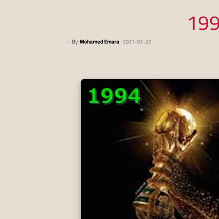
-
By
Mohamed Emara
2021-03-22