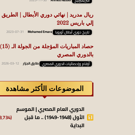
البريميرليج
Ahmed Nasser
-
2025-11-30
ريال مدريد | نهائي دوري الأبطال | الطريق
إلي باريس 2022
تاريخ دوري أبطال أوروبا
Mohamed Emara
-
2023-07-31
حصاد المباريات المؤجلة من الجولة الـ
بالدوري المصري
أرقام وإحصائيات الدوري المصري
طارق الجزار
-
2026-03-12
الموضوعات الأكثر مشاهدة
الدوري العام المصري | الموسم
(13٬734)
الأول (1948-1949) .. ما قبل
البداية