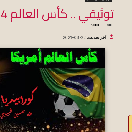
توثيقي .. كأس العالم 1994
98
0
koraapedia
↻
آخر تحديث:
22-03-2021