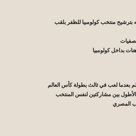
 بترشيح منتخب كولومبيا للظفر بلقب
تصفيات
هنات بداخل كولومبيا
م بعدما لعب في ثالث بطولة كأس العالم
56 عام وهي الفتره الأطول بين مشاركتين لنفس المنتخب
خب المصري