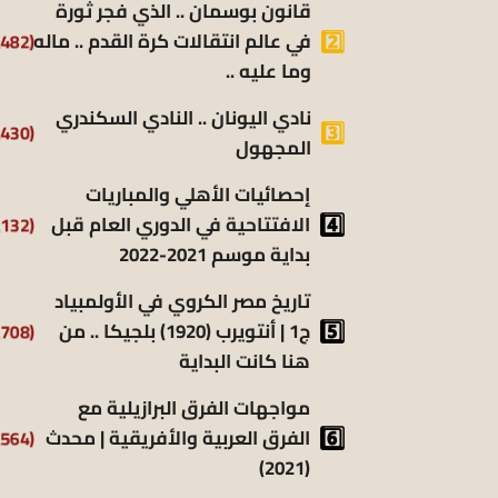
قانون بوسمان .. الذي فجر ثورة
(9٬482)
في عالم انتقالات كرة القدم .. ماله
وما عليه ..
نادي اليونان .. النادي السكندري
(9٬430)
المجهول
إحصائيات الأهلي والمباريات
(8٬132)
الافتتاحية في الدوري العام قبل
بداية موسم 2021-2022
تاريخ مصر الكروي في الأولمبياد
(6٬708)
ج1 | أنتويرب (1920) بلجيكا .. من
هنا كانت البداية
مواجهات الفرق البرازيلية مع
(6٬564)
الفرق العربية والأفريقية | محدث
(2021)