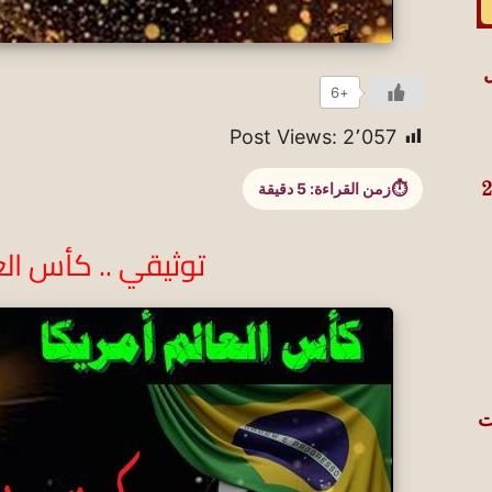
+6
Post Views:
2٬057
زمن القراءة:
5
دقيقة
توثيقي .. كأس العالم
ت