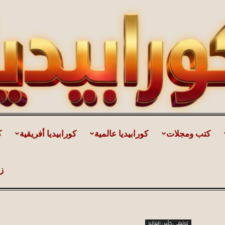
كتب ومجلات
كورابيديا عالمية
كورابيديا أفريقية
ك
كورابيديا
ز
|
توثيقي كأس العالم