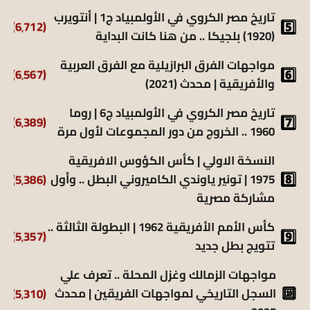
تاريخ مصر الكروي في الأولمبياد ج1 | أنتويرب
(6٬712)
(1920) بلجيكا .. من هنا كانت البداية
مواجهات الفرق البرازيلية مع الفرق العربية
(6٬567)
والأفريقية | محدث (2021)
تاريخ مصر الكروي في الأولمبياد ج6 | روما
(6٬389)
1960 .. الخروج من دور المجموعات لأول مرة
النسخة الاولي | كأس الكؤوس الافريقية
1975 | تونير ياوندي الكاميروني البطل .. وأول
(5٬386)
مشاركة مصرية
كأس الأمم الأفريقية 1962 | البطولة الثالثة ..
(5٬357)
تتويج بطل جديد
مواجهات الزمالك وغزل المحلة .. تعرف علي
السجل التاريخي لمواجهات الفريقين | محدث
(5٬310)