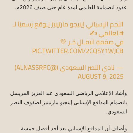
عقود انضمامة للعالمي لمدة عام حتى صيف 2026م.
النجم الإسباني إينيجو مارتينيز يـوقع رسميًا لـ
#العالمي
⁩ ✍️
في صفقةِ انتقـالٍ حُـر 💛
PIC.TWITTER.COM/2CQSY1WJCB
— نادي النصر السعودي (@ALNASSRFC)
AUGUST 9, 2025
وأشاد الإعلامي الرياضي السعودي عبد العزيز المريسل
بانضمام المدافع الإسباني إينجيو مارتينيز لصفوف النصر
السعودي.
وأضاف أن المدافع الإسباني يعد أحد أفضل خمسة