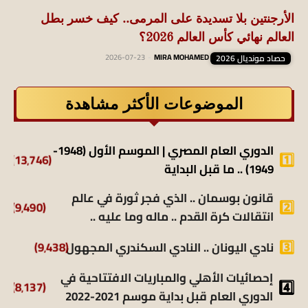
الأرجنتين بلا تسديدة على المرمى.. كيف خسر بطل
العالم نهائي كأس العالم 2026؟
حصاد مونديال 2026
MIRA MOHAMED
-
2026-07-23
الموضوعات الأكثر مشاهدة
الدوري العام المصري | الموسم الأول (1948-
(13٬746)
1949) .. ما قبل البداية
قانون بوسمان .. الذي فجر ثورة في عالم
(9٬490)
انتقالات كرة القدم .. ماله وما عليه ..
نادي اليونان .. النادي السكندري المجهول
(9٬438)
إحصائيات الأهلي والمباريات الافتتاحية في
(8٬137)
الدوري العام قبل بداية موسم 2021-2022