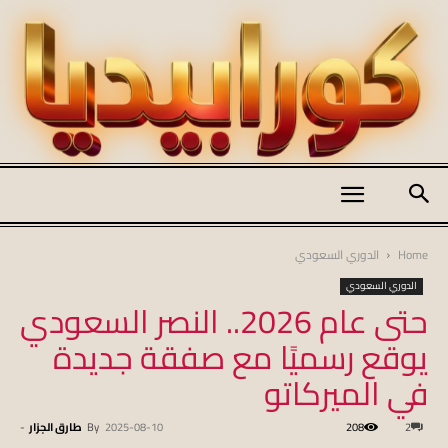
كورابيديا
Home
الدوري السعودي
الدوري السعودي
حتى عام 2026.. النصر السعودي
|
يوقع رسميًا مع صفقة جديدة
في الميركاتو
koraapedia
2
208
2025-08-10
By
طارق الجزار
-