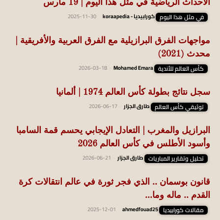
الأحداث الرياضية في مثل هذا اليوم | 19 مارس
في مثل هذا اليوم
كورابيديا - koraapedia
-
2025-11-30
مواجهات الفرق البرازيلية مع الفرق العربية والأفريقية |
محدث (2021)
كأس العالم للأندية
Mohamed Emara
-
2026-03-18
سجل نتائج بطولة كأس العالم 1974 | ألمانيا
توثيقي كأس العالم
طارق الجزار
-
2026-06-17
البرازيل والمغرب | التعادل الإيجابي يحسم قمة السامبا
وأسود الأطلس في كأس العالم 2026
تحليل وتقارير المباريات
طارق الجزار
-
2026-06-21
قانون بوسمان .. الذي فجر ثورة في عالم انتقالات كرة
القدم .. ماله وما...
مقالات كورابيديا
ahmedfouad25
-
2025-12-01