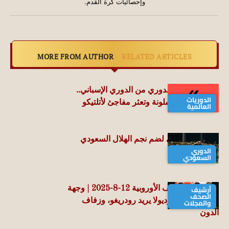
وإحصائيات كرة القدم.
MORE FROM AUTHOR
RELATED ARTICLES
ملخص الجولة الدوري من الدوري الإسباني..
الدوريات
فوز الريال وبرشلونة وتعثر مفاجئ لأتلتيكو
العالمية
أهلي جدة يسعي لضم نجم الهلال السعودي
الدوري
السعودي
أرشيف
جولة في الصحف الأوروبية 12-8-2025 | وجهة
الصحف
دوناروما، وجوارديولا يريد رودريغو، وزفاف
والمجلات
الدون