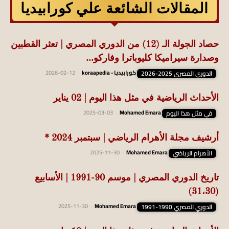
المقالات الشائعة علي كورابيديا
حصاد الجولة الـ (12) من الدوري المصري | تعثر القطبين
وصدارة سيراميكا كليوباترا وفاركو...
الدوري المصري 2025-2026
كورابيديا - koraapedia
-
2026-02-12
الأحداث الرياضية في مثل هذا اليوم | 02 يناير
في مثل هذا اليوم
Mohamed Emara
-
2025-03-03
أرشيف مجلة الأهرام الرياضي | سبتمبر 2024 *
الأهرام الرياضي
Mohamed Emara
-
2025-11-30
تاريخ الدوري المصري | موسم 90-1991 | الأسابيع
(31،30)
الدوري المصري 1990-1991
Mohamed Emara
-
2025-11-30