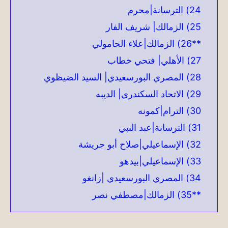
24) الترسانة|محرم
25) الزمالك| شريف الفار
**26) الزمالك|علاء الحامولي
27) الأهلي| فتحي خطاب
28) المصري البورسعيدي| السيد الضيظوي
29) الاتحاد السكندري| الديبه
30) الترام|كمونه
31) الترسانة|عبد النبي
32) الإسماعيلي|صلاح أبو جريشة
33) الإسماعيلي|بيدهو
34) المصري البورسعيدي |زانغو
**35) الزمالك|مصطفي نصر