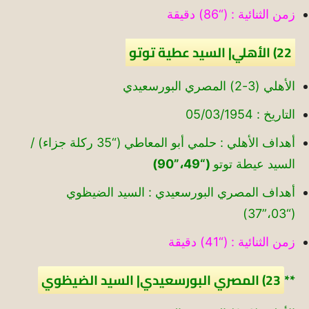
زمن الثنائية : (“86) دقيقة
22) الأهلي| السيد عطية توتو
الأهلي (3-2) المصري البورسعيدي
التاريخ : 05/03/1954
أهداف الأهلي : حلمي أبو المعاطي (“35 ركلة جزاء) /
السيد عيطة توتو
(“49،”90)
أهداف المصري البورسعيدي : السيد الضيظوي
(“03،”37)
زمن الثنائية : (“41) دقيقة
**
23) المصري البورسعيدي| السيد الضيظوي