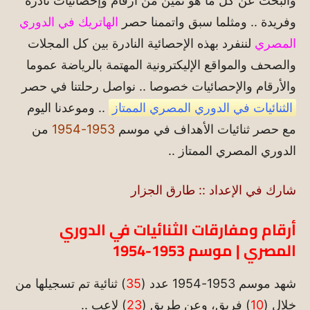
والبحث عن كل ما هو ثمين من أرقام وإحصائيات نادرة
وفريدة .. ومثلما سبق واتممنا حصر
الهاتريك في الدوري
المصري
لننفرد بهذه الإحصائية النادرة بين كل المجلات
والصحف والمواقع الإليكترونية المهتمة بالرياضة عموما
والأرقام والإحصائيات خصوصا .. نواصل رحلتنا في حصر
الثنائيات في الدوري المصري الممتاز
.. وموعدنا اليوم
مع حصر ثنائيات الأهداف في موسم
1953-1954
من
الدوري المصري الممتاز ..
شارك في الإعداد :: طارق الجزار
أرقام ومفارقات الثنائيات في الدوري
المصري | موسم 1953-1954
شهد موسم 1953-1954 عدد (
35
) ثنائية تم تسجيلها من
خلال (
10
) فريق، وعن طريق (
23
) لاعب ..