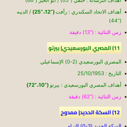
أهداف الترسانة : حنفي (“05) / أبو الخير (“66)
أهداف الاتحاد السكندري : رأفت
(“12،”25)
/ الديبه
(“44)
زمن الثنائية : (“13) دقيقة
11) المصري البورسعيدي| بيرتو
المصري البورسعيدي (2-0) الإسماعيلي
التاريخ : 25/10/1953
أهداف المصري البورسعيدي : بيرتو
(“10،”72)
زمن الثنائية : (“62) دقيقة
12) السكة الحديد| ممدوح
السكة الحديد (3-0) الترام