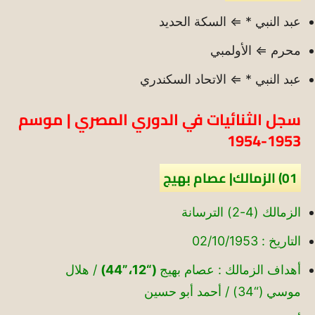
عبد النبي * ⇐ السكة الحديد
محرم ⇐ الأولمبي
عبد النبي * ⇐ الاتحاد السكندري
سجل الثنائيات في الدوري المصري | موسم
1953-1954
01) الزمالك| عصام بهيج
الزمالك (4-2) الترسانة
التاريخ : 02/10/1953
أهداف الزمالك : عصام بهيج
(“12،”44)
/ هلال
موسي (“34) / أحمد أبو حسين