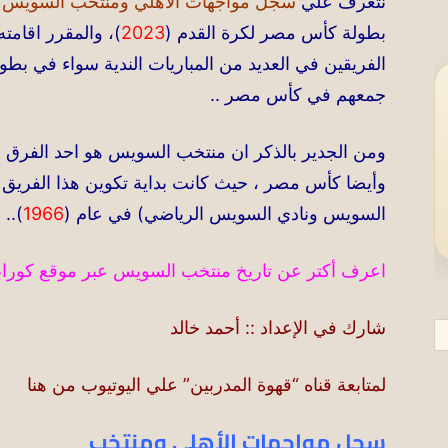
نتعرف علي
سجل مواجهات الأهلي ومنتخب السويس
ق
بطولة كأس مصر لكرة القدم (
2023
)، والمقرر اقامته
الفريقين في العديد من المباريات الندية سواء في بطول
جمعهم في كأس مصر ..
ومن الجدير بالذكر ان منتخب السويس هو احد الفرق ال
وأيضا كأس مصر ، حيث كانت بداية تكوين هذا الفريق م
السويس ونادي السويس الرياضي) في عام (
1966
)..
اعرف أكتر عن تاريخ منتخب السويس عبر موقع كورابيد
شارك في الإعداد :: أحمد خالد
لمتابعة قناه “قهوة المدربين” علي اليوتيوب من هنا
سجل مواجهات الأهلي ومنتخب