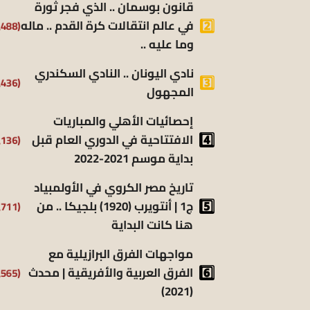
قانون بوسمان .. الذي فجر ثورة
في عالم انتقالات كرة القدم .. ماله
(9٬488)
وما عليه ..
نادي اليونان .. النادي السكندري
(9٬436)
المجهول
إحصائيات الأهلي والمباريات
الافتتاحية في الدوري العام قبل
(8٬136)
بداية موسم 2021-2022
تاريخ مصر الكروي في الأولمبياد
ج1 | أنتويرب (1920) بلجيكا .. من
(6٬711)
هنا كانت البداية
مواجهات الفرق البرازيلية مع
الفرق العربية والأفريقية | محدث
(6٬565)
(2021)