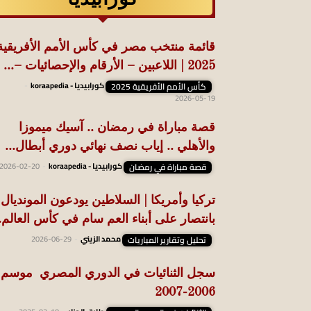
قائمة منتخب مصر في كأس الأمم الأفريقية
2025 | اللاعبين – الأرقام والإحصائيات –...
كأس الأمم الأفريقية 2025
كورابيديا - koraapedia
-
2026-05-19
قصة مباراة في رمضان .. آسيك ميموزا
والأهلي .. إياب نصف نهائي دوري أبطال...
قصة مباراة في رمضان
كورابيديا - koraapedia
-
2026-02-20
تركيا وأمريكا | السلاطين يودعون المونديال
بانتصار على أبناء العم سام في كأس العالم..
تحليل وتقارير المباريات
محمد الزيني
-
2026-06-29
سجل الثنائيات في الدوري المصري موسم
2006-2007