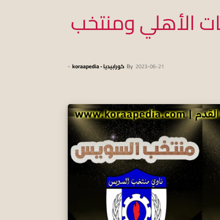
 الأهلي ومنتخب
2023-06-21
By
كورابيديا - koraapedia
-