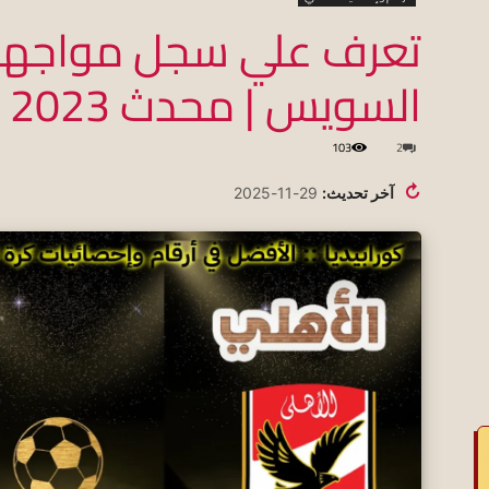
تعرف علي سجل مواجهات
السويس | محدث 2023
koraapedia
103
2
↻
آخر تحديث:
29-11-2025