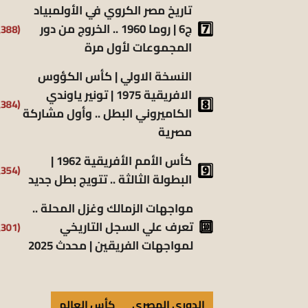
تاريخ مصر الكروي في الأولمبياد
ج6 | روما 1960 .. الخروج من دور
(6٬388)
المجموعات لأول مرة
النسخة الاولي | كأس الكؤوس
الافريقية 1975 | تونير ياوندي
(5٬384)
الكاميروني البطل .. وأول مشاركة
مصرية
كأس الأمم الأفريقية 1962 |
(5٬354)
البطولة الثالثة .. تتويج بطل جديد
مواجهات الزمالك وغزل المحلة ..
تعرف علي السجل التاريخي
(5٬301)
لمواجهات الفريقين | محدث 2025
الدوري المصري
كأس العالم