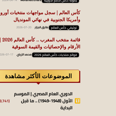
بطولة كأس الأمم الأوربية
Mohamed Emara
-
2024-04-14
كأس العالم | سجل مواجهات منتخبات أوروب
وأمريكا الجنوبية في نهائي المونديال
توثيقي كأس العالم
طارق الجزار
-
2026-07-20
قائمة منتخب المغرب .. كأس العالم
الأرقام والإحصائيات والقيمة السوقية
قوائم منتخبات كأس العالم 2026
محمد الزيني
-
026-07-17
الموضوعات الأكثر مشاهدة
الدوري العام المصري | الموسم
الأول (1948-1949) .. ما قبل
(13٬741)
البداية