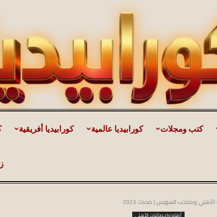
كتب ومجلات
كورابيديا عالمية
كورابيديا أفريقية
ك
كورابيديا
ز
أهلي ومنتخب السويس | محدث 2023
|
أرقام وإحصائيات الأهلي