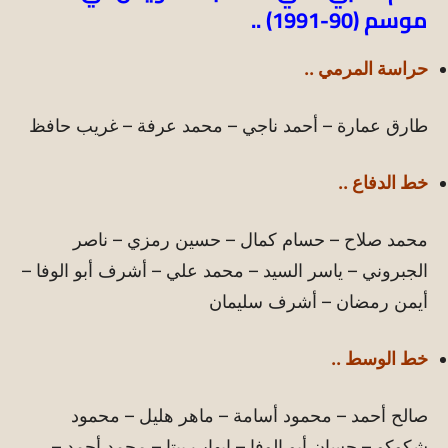
موسم (90-1991) ..
حراسة المرمي ..
طارق عمارة – أحمد ناجي – محمد عرفة – غريب حافظ
خط الدفاع ..
محمد صلاح – حسام كمال – حسين رمزي – ناصر
الجبروني – ياسر السيد – محمد علي – أشرف أبو الوفا –
أيمن رمضان – أشرف سليمان
خط الوسط ..
صالح أحمد – محمود أسامة – ماهر هليل – محمود
شكوكو – حسان أبو الوفا – إيهاب بيتا – محمد أحمد –