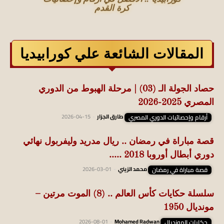
كرة القدم
المقالات الشائعة علي كورابيديا
حصاد الجولة الـ (03) | مرحلة الهبوط من الدوري
المصري 2025-2026
أرقام وإحصائيات الدوري المصري
طارق الجزار
-
2026-04-15
قصة مباراة في رمضان .. ريال مدريد وليفربول نهائي
دوري أبطال أوروبا 2018 .....
قصة مباراة في رمضان
محمد الزيني
-
2026-03-01
سلسلة حكايات كأس العالم .. (8) الموت مرتين –
مونديال 1950
حكايات المونديال
Mohamed Radwan
-
2026-08-01