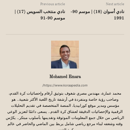
Previous article
Next article
نادي أسوان (18) | موسم 90-
نادي منتخب السويس (17) |
1991
موسم 90-91
Mohamed Emara
https://www.koraapedia.com/
محمد عمارة، مهندس مصري شغوف بتوثيق أرقام وإحصائيات كرة القدم،
وصاحب رؤية خاصة ومتفردة في أرشفة تاريخ اللعبة الأكثر شعبية.. هو
مؤسس ومدير موقع كورابيديا، المنصة المتخصصة في تقديم التحليلات
الرقمية والإحصائيات الدقيقة لعشاق كرة القدم.. يسعى دائمًا لتعزيز الوعي
الرياضي من خلال جمع المعلومات الموثوقة وتقديمها بأسلوب مبتكر.. يكرّس
وقته وشغفه لبناء مرجع رياضي شامل يربط بين الماضي والحاضر في عالم
كرة القدم.