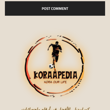
كورابيديا .. الأفضل في أرقام وإحصائيات