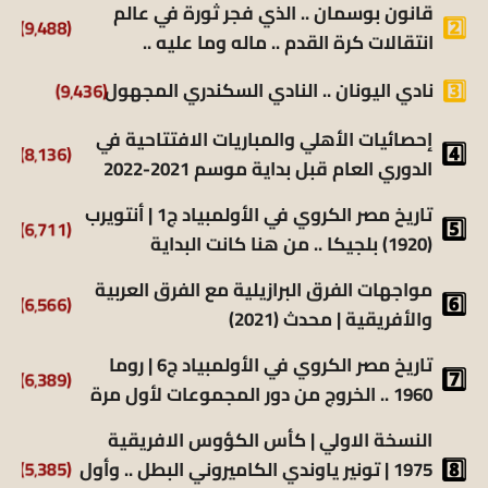
قانون بوسمان .. الذي فجر ثورة في عالم
(9٬488)
انتقالات كرة القدم .. ماله وما عليه ..
(9٬436)
نادي اليونان .. النادي السكندري المجهول
إحصائيات الأهلي والمباريات الافتتاحية في
(8٬136)
الدوري العام قبل بداية موسم 2021-2022
تاريخ مصر الكروي في الأولمبياد ج1 | أنتويرب
(6٬711)
(1920) بلجيكا .. من هنا كانت البداية
مواجهات الفرق البرازيلية مع الفرق العربية
(6٬566)
والأفريقية | محدث (2021)
تاريخ مصر الكروي في الأولمبياد ج6 | روما
(6٬389)
1960 .. الخروج من دور المجموعات لأول مرة
النسخة الاولي | كأس الكؤوس الافريقية
(5٬385)
1975 | تونير ياوندي الكاميروني البطل .. وأول