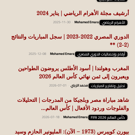
أرشيف مجلة الأهرام الرياضي | يناير 2024
الأهرام الرياضي
Mohamed Emara
-
2025-11-30
الدوري المصري 2022-2023 | سجل المباريات والنتائج
(2-2) **
أرقام وإحصائيات الدوري المصري
Mohamed Emara
-
2025-12-08
المغرب وهولندا | أسود الأطلس يروضون الطواحين
ويعبرون إلى ثمن نهائي كأس العالم 2026
تحليل وتقارير المباريات
محمد الزيني
-
2026-07-01
شاهد مباراة مصر وبلجيكا من المدرجات | التحليلات
والفلوجات وردود الأفعال | كأس العالم...
كأس العالم FIFA 2026
Mohamed Emara
-
2026-07-18
بيورن كويبرس (1973 – الآن): المليونير الحازم وسيد