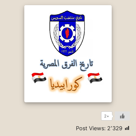
+2
Post Views:
2٬329