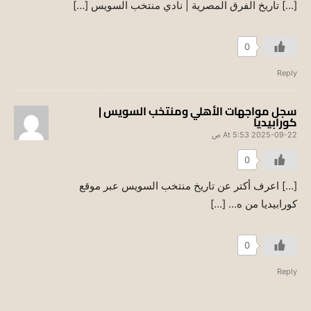
[…] تاريخ الفرق المصرية | نادي منتخب السويس […]
0
Reply
سجل مواجهات الأهلي ومنتخب السويس |
كورابيديا
2025-09-22 At 5:53 ص
0
[…] اعرف أكتر عن تاريخ منتخب السويس عبر موقع
كورابيديا من ه… […]
0
Reply