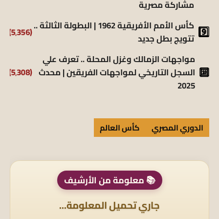
مشاركة مصرية
كأس الأمم الأفريقية 1962 | البطولة الثالثة ..
(5٬356)
تتويج بطل جديد
مواجهات الزمالك وغزل المحلة .. تعرف علي
(5٬308)
السجل التاريخي لمواجهات الفريقين | محدث
2025
الدوري المصري
كأس العالم
📚 معلومة من الأرشيف
جاري تحميل المعلومة...