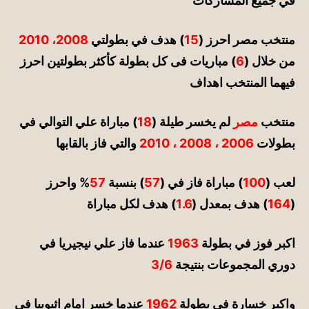
في جميع المشاركات
منتخب مصر احرز (
15
) هدف في بطولتي
2008، 2010
من خلال (
6
) مباريات فى كل بطولة كأكثر بطولتين احرز
فيهما المنتخب اهداف
منتخب
مصر
لم يخسر طيلة (
18
) مباراة علي التوالي في
بطولات
2006 ، 2008 ، 2010
والتي فاز بالقابها
لعب (
100
) مباراة فاز في (
57
) بنسبة
57
% واحرز
(
164
) هدف بمعدل (
1.6
) هدف لكل مباراة
اكبر فوز في بطولة
1963
عندما فاز علي نيجيريا في
دوري المجموعات بنتيجة
3/6
واكبر خسارة في بطولة
1962
عندما خسر امام اثيوبيا في