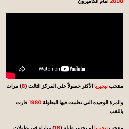
2000
امام الكاميرون
منتخب
نيجيريا
ا
لأكثر حصولاً علي المركز الثالث (
8
) مرات
والمرة الوحيده التي نظمت فيها البطولة
1980
فازت
باللقب
منتخب
نيجيريا
لم يخسر طيلة (
16
) مباراة في بطولات