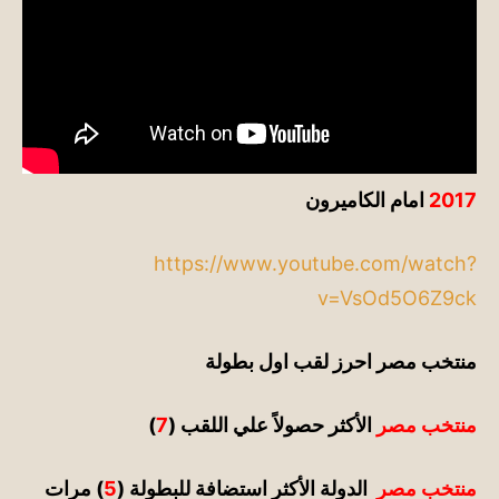
2017
امام الكاميرون
https://www.youtube.com/watch?
v=VsOd5O6Z9ck
منتخب مصر احرز لقب اول بطولة
منتخب مصر
ا
لأكثر حصولاً علي اللقب (
7
)
منتخب مصر
الدولة الأكثر استضافة للبطولة (
5
) مرات