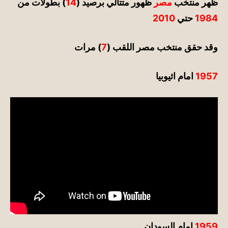
ظهر منتخب
مصر
ظهور متتالي برصيد (
14
) بطولات من
1984
حتي
2010
وقد حقق
منتخب
مصر
اللقب (
7
) مرات
1957
امام اثيوبيا
1959
امام السودان