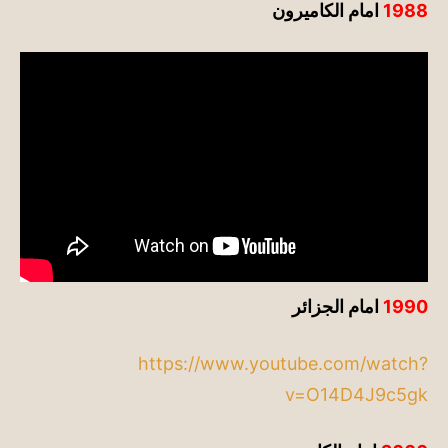
1988
امام الكاميرون
1990
امام الجزائر
https://www.youtube.com/watch?
v=O14D4J9c5gk