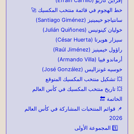
إفراين كاريو (Efrain Carrillo)
خط الهجوم في قائمة منتخب المكسيك 🚀
سانتياجو خيمينيز (Santiago Giménez)
خوليان كينونيس (Julián Quiñones)
سيزار هويرتا (César Huerta)
راؤول خيمينيز (Raúl Jiménez)
أرماندو فييا (Armando Villa)
خوسيه غونزاليس (José González)
💥 تشكيل منتخب المكسيك المتوقع
💥 تاريخ منتخب المكسيك في كأس العالم
الخاتمة 🔚
📌 قوائم المنتخبات المشاركة في كأس العالم
2026
1️⃣ المجموعة الأولى