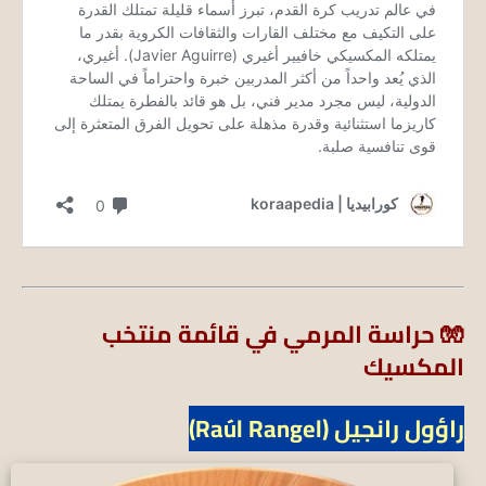
🧤 حراسة المرمي في قائمة منتخب
المكسيك
راؤول رانجيل (Raúl Rangel)