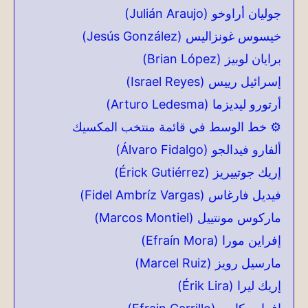
جوليان أراوخو (Julián Araujo)
خيسوس غونزاليس (Jesús González)
برايان لوبيز (Brian López)
إسرائيل رييس (Israel Reyes)
أرتورو ليديزما (Arturo Ledesma)
⚙️ خط الوسط في قائمة منتخب المكسيك
ألفارو فيدالجو (Álvaro Fidalgo)
إريك جوتييريز (Érick Gutiérrez)
فيديل فارغاس (Fidel Ambríz Vargas)
ماركوس مونتييل (Marcos Montiel)
إفراين مورا (Efraín Mora)
مارسيل رويز (Marcel Ruiz)
إريك ليرا (Érik Lira)