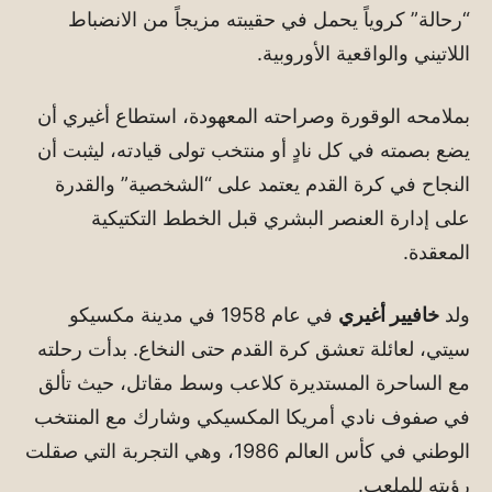
“رحالة” كروياً يحمل في حقيبته مزيجاً من الانضباط
اللاتيني والواقعية الأوروبية.
بملامحه الوقورة وصراحته المعهودة، استطاع أغيري أن
يضع بصمته في كل نادٍ أو منتخب تولى قيادته، ليثبت أن
النجاح في كرة القدم يعتمد على “الشخصية” والقدرة
على إدارة العنصر البشري قبل الخطط التكتيكية
المعقدة.
ولد
خافيير أغيري
في عام 1958 في مدينة مكسيكو
سيتي، لعائلة تعشق كرة القدم حتى النخاع. بدأت رحلته
مع الساحرة المستديرة كلاعب وسط مقاتل، حيث تألق
في صفوف نادي أمريكا المكسيكي وشارك مع المنتخب
الوطني في كأس العالم 1986، وهي التجربة التي صقلت
رؤيته للملعب.