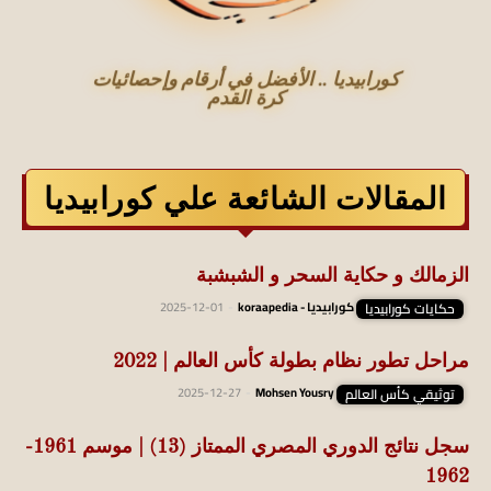
كورابيديا .. الأفضل في أرقام وإحصائيات
كرة القدم
المقالات الشائعة علي كورابيديا
الزمالك و حكاية السحر و الشبشبة
حكايات كورابيديا
كورابيديا - koraapedia
-
2025-12-01
مراحل تطور نظام بطولة كأس العالم | 2022
توثيقي كأس العالم
Mohsen Yousry
-
2025-12-27
سجل نتائج الدوري المصري الممتاز (13) | موسم 1961-
1962