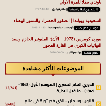
ياوندي بطلا للمرة الاولي
تاريخ دوري ابطال افريقيا
إسلام توفيق
-
2022-05-05
السعودية وبولندا | الصقور الخضراء والنسور البيضاء
مونديال قطر 2022
كورابيديا - koraapedia
-
2025-11-30
بيورن كويبرس (1973 – الآن): المليونير الحازم وسيد
النهائيات الكبرى في القارة العجوز
نجوم عالمية
إبراهيم النجار
-
2026-06-09
الموضوعات الأكثر مشاهدة
الدوري العام المصري | الموسم الأول (1948-
(13٬741)
1949) .. ما قبل البداية
قانون بوسمان .. الذي فجر ثورة في عالم
(9٬488)