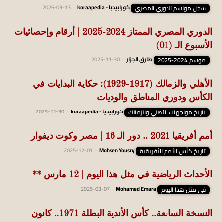
سجل مواسم الدوري المصري
كورابيديا - koraapedia
-
2026-03-13
الدوري المصري الممتاز 2024-2025 | أرقام وإحصائيات
الأسبوع الـ (01)
موسم 2024-2025
طارق الجزار
-
2025-11-30
الأهلي والزمالك (1917-1929): حكاية البدايات في
الكأس ودوري المناطق والوديات
تاريخ مواجهات الأهلي والزمالك
كورابيديا - koraapedia
-
2025-11-30
أمم أفريقيا 2021 .. دور الـ 16 | مصر وكوت ديفوار
تاريخ كأس الأمم الأفريقية
Mohsen Yousry
-
2025-12-01
الأحداث الرياضية في مثل هذا اليوم | 12 مارس **
في مثل هذا اليوم
Mohamed Emara
-
2025-03-07
النسخة السابعة.. كأس الأندية البطلة 1971.. كانون