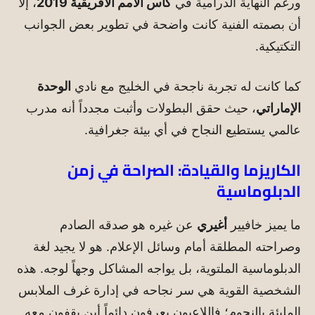
ورغم النهاية الدرامية في
كأس الأمم الأفريقية 2019
، إلا
أن بصمته الفنية كانت واضحة في تطوير بعض الجوانب
التكتيكية.
كما كانت له تجربة ناجحة في الخليج مع نادي
الوحدة
الإماراتي
، حيث حقق البطولات وأثبت مجدداً أنه مدرب
عالمي يستطيع النجاح في أي بيئة جغرافية.
الكاريزما والقيادة: الصراحة في زمن
الدبلوماسية
ما يميز خافيير
أغيري
عن غيره هو صدقه الصادم
وصراحته المطلقة أمام وسائل الإعلام. هو لا يجيد لغة
الدبلوماسية الملتوية، بل يواجه المشاكل وجهاً لوجه. هذه
الشخصية القوية هي سر نجاحه في إدارة غرف الملابس
المليئة بالنجوم؛ فاللاعبون يعرفون دائماً أين يقفون معه.