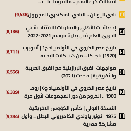
انتقالات كرة القدم .. ماله وما عليه ..
نادي اليونان .. النادي السكندري المجهول
(9٬436)
إحصائيات الأهلي والمباريات الافتتاحية في
(8٬136)
الدوري العام قبل بداية موسم 2021-2022
تاريخ مصر الكروي في الأولمبياد ج1 | أنتويرب
(6٬711)
(1920) بلجيكا .. من هنا كانت البداية
مواجهات الفرق البرازيلية مع الفرق العربية
(6٬566)
والأفريقية | محدث (2021)
تاريخ مصر الكروي في الأولمبياد ج6 | روما
(6٬389)
1960 .. الخروج من دور المجموعات لأول مرة
النسخة الاولي | كأس الكؤوس الافريقية
1975 | تونير ياوندي الكاميروني البطل .. وأول
(5٬384)
مشاركة مصرية