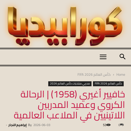
كورابيديا
Home
كأس العالم FIFA 2026
كأس العالم FIFA 2026
مدربي منتخبات كأس العالم 2026
خافيير أغيري (1958) | الرحالة
|
الكروي وعميد المدربين
اللاتينيين في الملاعب العالمية
koraapedia
0
53
2026-06-03
By
إبراهيم النجار
-