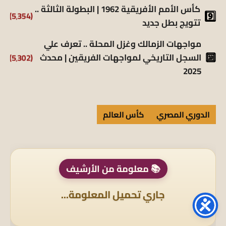
كأس الأمم الأفريقية 1962 | البطولة الثالثة ..
(5٬354)
تتويج بطل جديد
مواجهات الزمالك وغزل المحلة .. تعرف علي
السجل التاريخي لمواجهات الفريقين | محدث
(5٬302)
2025
الدوري المصري
كأس العالم
📚 معلومة من الأرشيف
جاري تحميل المعلومة...