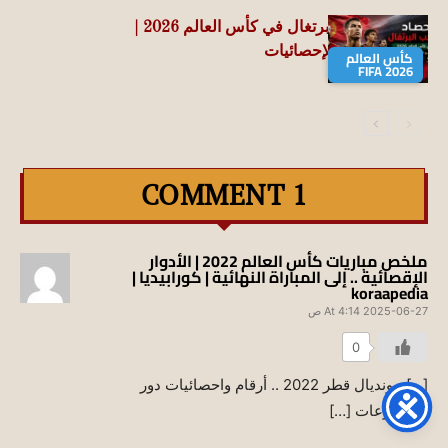
حصاد منتخب البرتغال في كأس العالم 2026 |
جميع الأرقام والإحصائيات
كأس العالم
FIFA 2026
1 COMMENT
ملخص مباريات كأس العالم 2022 | الأدوار
الإقصائية .. إلى المباراة النهائية | كورابيديا |
koraapedia
2025-06-27 At 4:14 ص
0
[…] مونديال قطر 2022 .. أرقام واحصائيات دور
المجموعات […]