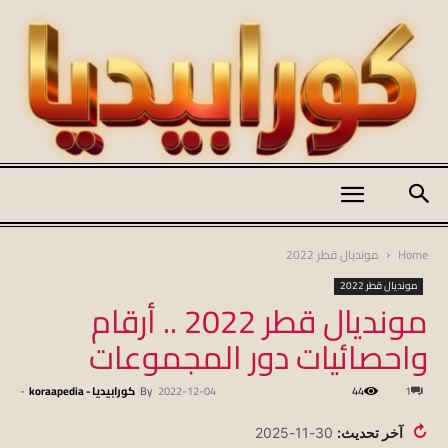
كورابيديا
Home
مونديال قطر 2022
مونديال قطر 2022
مونديال قطر 2022 .. أرقام
|
واحصائيات دور المجموعات
1
44
2022-12-04
By
كورابيديا - koraapedia
-
koraapedia
↻
آخر تحديث:
30-11-2025