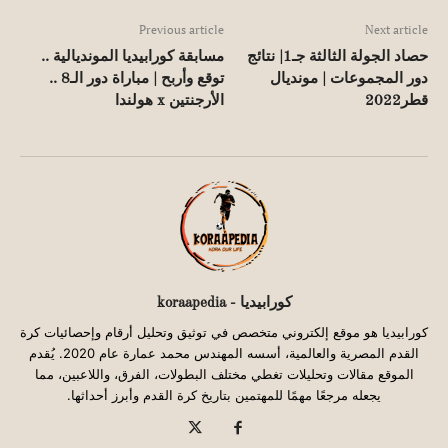
Previous article
Next article
حصاد الجولة الثالثة جـ1| نتائج
مسابقة كورابيديا المونديالية ..
دور المجموعات | مونديال
توقع وأربح | مباراة دور الـ8 ..
قطر2022
الأرجنتين x هولندا
كورابيديا - koraapedia
كورابيديا هو موقع إلكتروني متخصص في توثيق وتحليل أرقام وإحصائيات كرة
القدم المصرية والعالمية، أسسه المهندس محمد عمارة عام 2020. يُقدم
الموقع مقالات وتحليلات تغطي مختلف البطولات، الفرق، واللاعبين، مما
يجعله مرجعًا مهمًا للمهتمين بتاريخ كرة القدم وأبرز أحداثها.