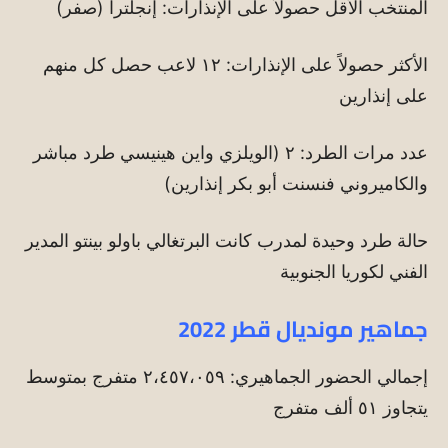
المنتخب الأقل حصولاً على الإنذارات: إنجلترا (صفر)
الأكثر حصولاً على الإنذارات: ١٢ لاعب حصل كل منهم
على إنذارين
عدد مرات الطرد: ٢ (الويلزي واين هينيسي طرد مباشر
والكاميروني فنسنت أبو بكر إنذارين)
حالة طرد وحيدة لمدرب كانت البرتغالي باولو بينتو المدير
الفني لكوريا الجنوبية
جماهير مونديال قطر 2022
إجمالي الحضور الجماهيري: ٢،٤٥٧،٠٥٩ متفرج بمتوسط
يتجاوز ٥١ ألف متفرج