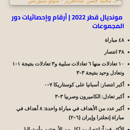
مونديال قطر 2022 | أرقام وإحصائيات دور
المجموعات
٤٨ مباراة
٣٨ انتصار
١٠ تعادلات منها ٦ تعادلات سلبية و٣ تعادلات بنتيجة ١-١
وتعادل وحيد بنتيجة ٣-٣
أكبر انتصار: أسبانيا على كوستاريكا ٧-٠
أكبر تعادل: الكاميرون وصربيا ٣-٣
أكبر عدد من الأهداف في مباراة واحدة: ٨ أهداف في
مباراة إنجلترا وإيران (٦-٢)
الأكثر فوزاً: انتصارين لكل من الأرجنتين وأستراليا