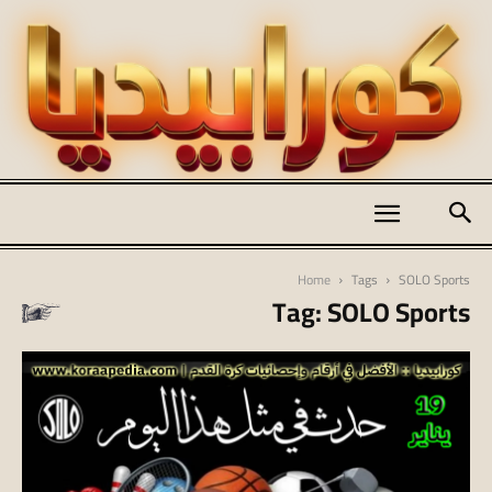
كورابيديا
Home
Tags
SOLO Sports
Tag: SOLO Sports
|
koraapedia