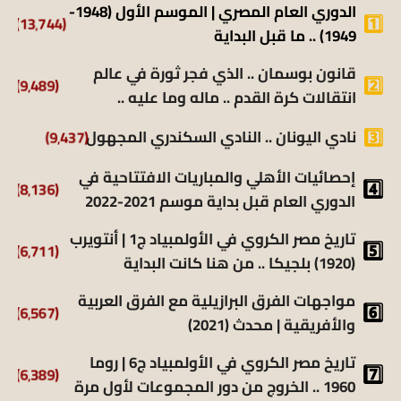
الدوري العام المصري | الموسم الأول (1948-
(13٬744)
1949) .. ما قبل البداية
قانون بوسمان .. الذي فجر ثورة في عالم
(9٬489)
انتقالات كرة القدم .. ماله وما عليه ..
نادي اليونان .. النادي السكندري المجهول
(9٬437)
إحصائيات الأهلي والمباريات الافتتاحية في
(8٬136)
الدوري العام قبل بداية موسم 2021-2022
تاريخ مصر الكروي في الأولمبياد ج1 | أنتويرب
(6٬711)
(1920) بلجيكا .. من هنا كانت البداية
مواجهات الفرق البرازيلية مع الفرق العربية
(6٬567)
والأفريقية | محدث (2021)
تاريخ مصر الكروي في الأولمبياد ج6 | روما
(6٬389)
1960 .. الخروج من دور المجموعات لأول مرة