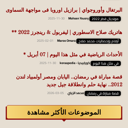
البرتغال وأوروجواي | برازيل اوروبا فى مواجهة السماوى
مونديال قطر 2022
Mohsen Yousry
-
2025-11-30
هاتريك صلاح الاسطوري | ليفربول & رينجرز 2022 **
أرقام وإحصائيات محمد صلاح
Maroo Omara
-
2025-02-01
الأحداث الرياضية في مثل هذا اليوم | 07 أبريل *
في مثل هذا اليوم
كورابيديا - koraapedia
-
2025-11-30
قصة مباراة في رمضان.. اليابان ومصر أولمبياد لندن
2012.. نهاية حلم وانطلاقة جيل جديد
قصة مباراة في رمضان
محمد الزيني
-
2026-03-05
الموضوعات الأكثر مشاهدة