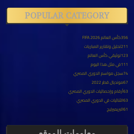
POPULAR CATEGORY
356
كأس العالم FIFA 2026
211
تحليل وتقارير المباريات
123
توثيقي كأس العالم
111
في مثل هذا اليوم
74
سجل مواسم الدوري المصري
67
مونديال قطر 2022
63
أرقام وإحصائيات الدوري المصري
63
الثنائيات في الدوري المصري
61
البريميرليج
معلومات الموقع