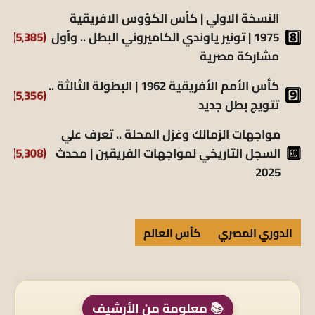
النسخة الاولي | كأس الكؤوس الافريقية
1975 | تونير ياوندي الكاميروني البطل .. وأول
(5٬385)
مشاركة مصرية
كأس الأمم الأفريقية 1962 | البطولة الثالثة ..
(5٬356)
تتويج بطل جديد
مواجهات الزمالك وغزل المحلة .. تعرف علي
السجل التاريخي لمواجهات الفريقين | محدث
(5٬308)
2025
الدوري المصري
كأس العالم
📚 معلومة من الأرشيف