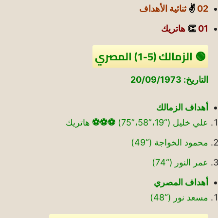
02
✌️
ثنائية الأهداف
01
👏
هاتريك
🟢 الزمالك (5-1) المصري
التاريخ: 20/09/1973
أهداف الزمالك
علي خليل (“19،”58،”75)
⚽
⚽
⚽
هاتريك
محمود الخواجة (“49)
عمر النور (“74)
أهداف المصري
مسعد نور (“48)