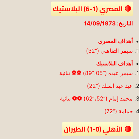
🔴 المصري (1-6) البلاستيك
التاريخ: 14/09/1973
أهداف المصري
سيمر التفاهني (“32)
أهداف البلاستيك
سيمر عبده (“05،”89)
⚽
⚽
ثنائية
عيد عبد الملك (“22)
محمد إمام (“52،”62)
⚽
⚽
ثنائية
حمامة (“72)
🔴 الأهلي (0-1) الطيران