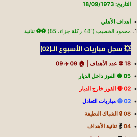
التاريخ: 18/09/1973
أهداف الأهلي
محمود الخطيب (“48 ركلة جزاء، 85)
⚽
⚽
ثنائية
💥 سجل مباريات الأسبوع الـ(02)
18 ⚽ عدد الأهداف |
🏠 09
✈️ 09
05 🟢
الفوز داخل الديار
02 🔴 الفوز خارج الديار
02 🔵
مباريات التعادل
08 🔒 الشباك النظيفة
04
✌️
ثنائية الأهداف