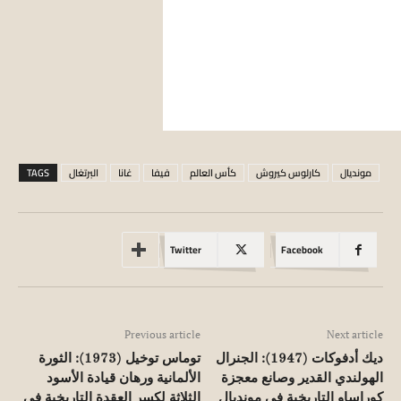
مونديال
كارلوس كيروش
كأس العالم
فيفا
غانا
البرتغال
TAGS
Twitter
Facebook
Previous article
Next article
ديك أدفوكات (1947): الجنرال
توماس توخيل (1973): الثورة
الهولندي القدير وصانع معجزة
الألمانية ورهان قيادة الأسود
كوراساو التاريخية في مونديال
الثلاثة لكسر العقدة التاريخية في