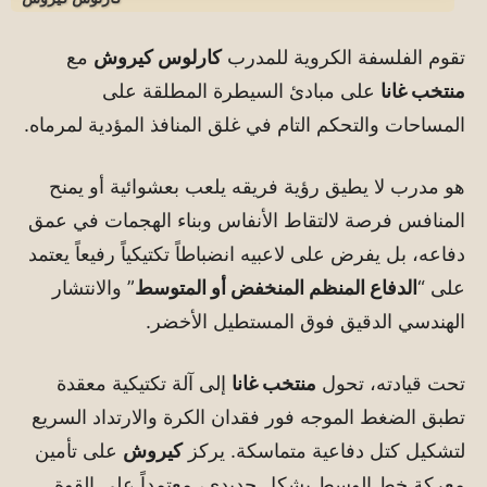
تقوم الفلسفة الكروية للمدرب
كارلوس كيروش
مع
منتخب غانا
على مبادئ السيطرة المطلقة على
المساحات والتحكم التام في غلق المنافذ المؤدية لمرماه.
هو مدرب لا يطيق رؤية فريقه يلعب بعشوائية أو يمنح
المنافس فرصة لالتقاط الأنفاس وبناء الهجمات في عمق
دفاعه، بل يفرض على لاعبيه انضباطاً تكتيكياً رفيعاً يعتمد
على “
الدفاع المنظم المنخفض أو المتوسط
” والانتشار
الهندسي الدقيق فوق المستطيل الأخضر.
تحت قيادته، تحول
منتخب غانا
إلى آلة تكتيكية معقدة
تطبق الضغط الموجه فور فقدان الكرة والارتداد السريع
لتشكيل كتل دفاعية متماسكة. يركز
كيروش
على تأمين
معركة خط الوسط بشكل حديدي، معتمداً على القوة