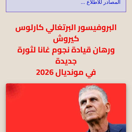
المصادر للاطلاع …
​البروفيسور البرتغالي كارلوس
كيروش
ورهان قيادة نجوم غانا لثورة
جديدة
في مونديال 2026