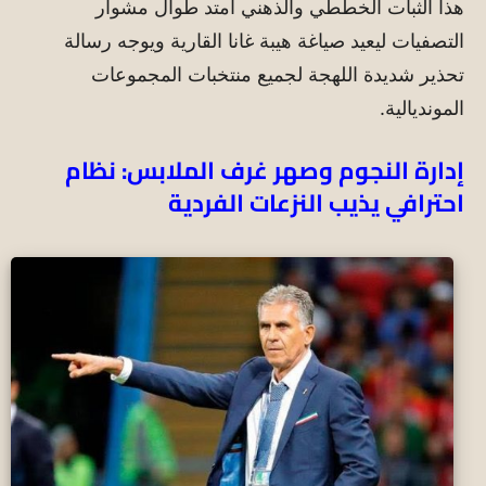
هذا الثبات الخططي والذهني امتد طوال مشوار
التصفيات ليعيد صياغة هيبة غانا القارية ويوجه رسالة
تحذير شديدة اللهجة لجميع منتخبات المجموعات
المونديالية.
إدارة النجوم وصهر غرف الملابس: نظام
احترافي يذيب النزعات الفردية