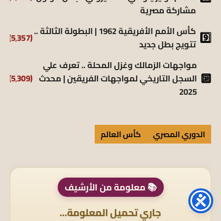
مشاركة مصرية
كأس الأمم الأفريقية 1962 | البطولة الثالثة ..
(5٬357)
تتويج بطل جديد
مواجهات الزمالك وغزل المحلة .. تعرف علي
(5٬309)
السجل التاريخي لمواجهات الفريقين | محدث
2025
الدوري المصري
كأس العالم
📚 معلومة من الأرشيف
جاري تحميل المعلومة...