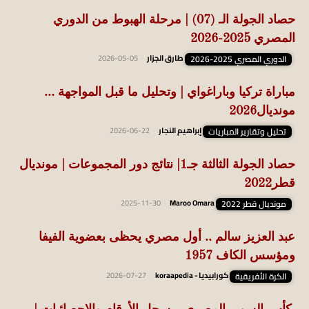
حصاد الجولة الـ (07) | مرحلة الهبوط من الدوري
المصري 2025-2026
الدوري المصري 2025-2026
طارق الجزار
-
2026-05-05
مباراة تركيا وباراغواي | وتحليل ما قبل المواجهة …
مونديال2026
تحليل وتقارير المباريات
إبراهيم النجار
-
2026-06-22
حصاد الجولة الثالثة جـ1| نتائج دور المجموعات | مونديال
قطر2022
مونديال قطر 2022
Maroo Omara
-
2025-11-30
عبد العزيز سالم .. أول مصري يحظى بعضوية الفيفا
ومؤسس الكاف 1957
الكرة الأفريقية
كورابيديا - koraapedia
-
2026-07-27