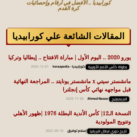
كورابيديا .. الأفضل في أرقام وإحصائيات
كرة القدم
المقالات الشائعة علي كورابيديا
يورو 2020 .. اليوم الأول | مباراة الافتتاح .. إيطاليا وتركيا
بطولة كأس الأمم الأوربية
كورابيديا - koraapedia
-
2025-12-01
مانشستر سيتي x مانشستر يونايتد .. المراجعة النهائية
قبل مواجهه نهائي كأس إنجلترا
البريميرليج
Ahmed Nasser
-
2025-11-30
النسخة الـ12| كأس الأندية البطلة 1976 |ظهور الأهلي
وتتويج المولودية
تاريخ دوري ابطال افريقيا
إسلام توفيق
-
2022-05-10