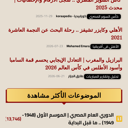
كأس السوبر المصري .. سجل الأرقام والإحصائيات |
محدث 2025
كأس السوبر المصري
كورابيديا - koraapedia
-
2025-11-29
الأهلي وكايزر تشيفز .. رحلة البحث عن النجمة العاشرة
2021
الأهلي فى أفريقيا
Mohamed Emara
-
2026-07-23
البرازيل والمغرب | التعادل الإيجابي يحسم قمة السامبا
وأسود الأطلس في كأس العالم 2026
تحليل وتقارير المباريات
طارق الجزار
-
2026-06-21
الموضوعات الأكثر مشاهدة
الدوري العام المصري | الموسم الأول (1948-
(13٬746)
1949) .. ما قبل البداية