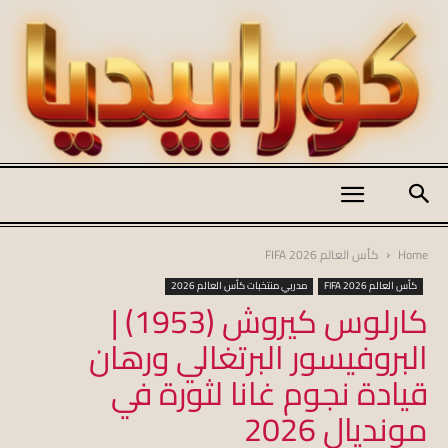
كورابيديا
Home
كأس العالم FIFA 2026
كأس العالم FIFA 2026
مدربي منتخبات كأس العالم 2026
كارلوس كيروش (1953) |
|
البروفيسور البرتغالي ورهان
قيادة نجوم غانا لثورة في
koraapedia
مونديال 2026