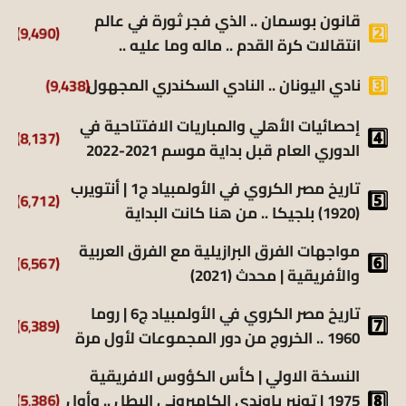
قانون بوسمان .. الذي فجر ثورة في عالم
(9٬490)
انتقالات كرة القدم .. ماله وما عليه ..
(9٬438)
نادي اليونان .. النادي السكندري المجهول
إحصائيات الأهلي والمباريات الافتتاحية في
(8٬137)
الدوري العام قبل بداية موسم 2021-2022
تاريخ مصر الكروي في الأولمبياد ج1 | أنتويرب
(6٬712)
(1920) بلجيكا .. من هنا كانت البداية
مواجهات الفرق البرازيلية مع الفرق العربية
(6٬567)
والأفريقية | محدث (2021)
تاريخ مصر الكروي في الأولمبياد ج6 | روما
(6٬389)
1960 .. الخروج من دور المجموعات لأول مرة
النسخة الاولي | كأس الكؤوس الافريقية
(5٬386)
1975 | تونير ياوندي الكاميروني البطل .. وأول