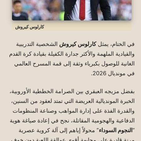
كارلوس كيروش
في الختام، يمثل
كارلوس كيروش
الشخصية التدريبية
والقيادية الملهمة والأكثر جدارة الكفيلة بقيادة كرة القدم
الغانية للوصول بكبرياء وثقة إلى قمة المسرح العالمي
في مونديال 2026.
بفضل مزيجه العبقري بين الصرامة الخططية الأوروبية،
الخبرة المونديالية العريضة التي تمتد لعقود من السنين،
والقدرة الفذة على إدارة المواهب وصناعة المنظومات
الدفاعية والهجومية المقاتلة، نجح في إعادة صياغة هوية
“
النجوم السوداء
” محولاً إياهم إلى آلة كروية عصرية
مرنة قادرة على مجابهة أقوى عمالقة اللعبة دون خوف