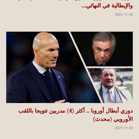
والإيطالية في النهائي...
2025-11-30
دوري أبطال أوروبا .. أكثر (4) مدربين تتويجا باللقب
الأوروبي (محدث)
2025-11-30