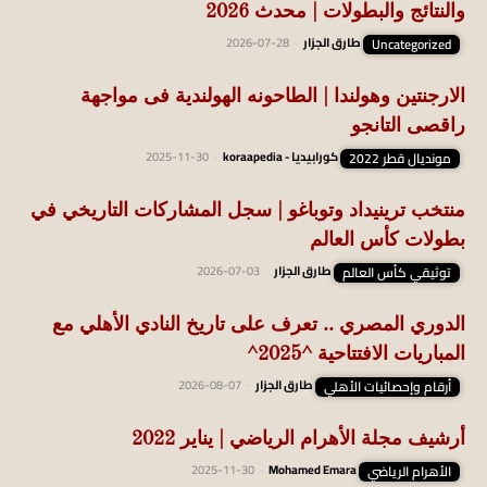
والنتائج والبطولات | محدث 2026
Uncategorized
طارق الجزار
-
2026-07-28
الارجنتين وهولندا | الطاحونه الهولندية فى مواجهة
راقصى التانجو
مونديال قطر 2022
كورابيديا - koraapedia
-
2025-11-30
منتخب ترينيداد وتوباغو | سجل المشاركات التاريخي في
بطولات كأس العالم
توثيقي كأس العالم
طارق الجزار
-
2026-07-03
الدوري المصري .. تعرف على تاريخ النادي الأهلي مع
المباريات الافتتاحية ^2025^
أرقام وإحصائيات الأهلي
طارق الجزار
-
2026-08-07
أرشيف مجلة الأهرام الرياضي | يناير 2022
الأهرام الرياضي
Mohamed Emara
-
2025-11-30