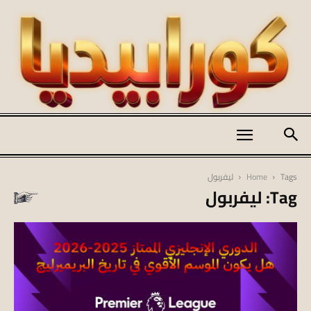
كورابيديا
Tags
Home
ليفربول
Tag: ليفربول
|
koraapedia