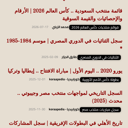
قائمة منتخب السعودية .. كأس العالم 2026 | الأرقام
والإحصائيات والقيمة السوقية
قوائم منتخبات كأس العالم 2026
محمد الزيني
-
2026-07-17
سجل الثنائيات في الدوري المصري | موسم 1984-1985
*
الثنائيات في الدوري المصري
طارق الجزار
-
2025-02-09
يورو 2020 .. اليوم الأول | مباراة الافتتاح .. إيطاليا وتركيا
بطولة كأس الأمم الأوربية
كورابيديا - koraapedia
-
2025-12-01
السجل التاريخي لمواجهات منتخب مصر وجيبوتي ..
محدث (2025)
سجل مباريات منتخب مصر
كورابيديا - koraapedia
-
2025-11-30
تاريخ الأهلي في البطولات الإفريقية | سجل المشاركات