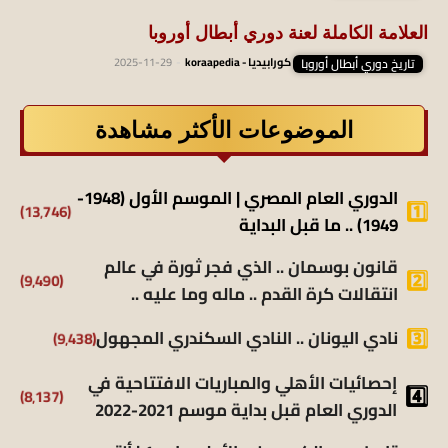
العلامة الكاملة لعنة دوري أبطال أوروبا
تاريخ دوري أبطال أوروبا
كورابيديا - koraapedia
-
2025-11-29
الموضوعات الأكثر مشاهدة
الدوري العام المصري | الموسم الأول (1948-
(13٬746)
1949) .. ما قبل البداية
قانون بوسمان .. الذي فجر ثورة في عالم
(9٬490)
انتقالات كرة القدم .. ماله وما عليه ..
نادي اليونان .. النادي السكندري المجهول
(9٬438)
إحصائيات الأهلي والمباريات الافتتاحية في
(8٬137)
الدوري العام قبل بداية موسم 2021-2022