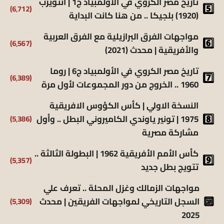
تاريخ مصر الكروي في الأولمبياد ج1 | أنتويرب
(6٬712)
(1920) بلجيكا .. من هنا كانت البداية
مواجهات الفرق البرازيلية مع الفرق العربية
(6٬567)
والأفريقية | محدث (2021)
تاريخ مصر الكروي في الأولمبياد ج6 | روما
(6٬389)
1960 .. الخروج من دور المجموعات لأول مرة
النسخة الاولي | كأس الكؤوس الافريقية
1975 | تونير ياوندي الكاميروني البطل .. وأول
(5٬386)
مشاركة مصرية
كأس الأمم الأفريقية 1962 | البطولة الثالثة ..
(5٬357)
تتويج بطل جديد
مواجهات الزمالك وغزل المحلة .. تعرف علي
السجل التاريخي لمواجهات الفريقين | محدث
(5٬309)
2025