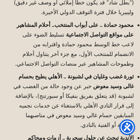
(“بطل شاد” قد يكون خطأ إملائي أو وصف غير دقيق)
وليبيريا خلال فترة التوقف الدولي الأخيرة.
محمود حمادة .. على أبواب المنتخب.. أحلام المشاهير
على مواقع التواصل الاجتماعية
تسليط الضوء على
لاعب خط الوسط محمود حمادة واقترابه من
الانضمام للمنتخب الأول، مع جزء آخر يتناول أحلام
وطموحات المشاهير عبر منصات التواصل الاجتماعي.
ثورة غضب وغليان في لشبونة .. الأهلي يطيح بحسام
غالى وسيد معوض
خبر عن وجود حالة من الغضب في
لشبونة (قد يتعلق بفريق بنفيكا أو سبورتنج)، بالإضافة
إلى قرار النادي الأهلي بالاستغناء عن خدمات نجميه
السابقين حسام غالي وسيد معوض في مناصبهما
الإدارية أو الفنية بالنادي.
الأندية تبحث عن حلول سحرية .. أزمات ومحاكم