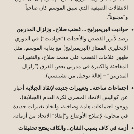
الانتقالات الصيفية الذي سبق الموسم كان صاخباً
و”مجنوناً”.
حواديت البريميرليج … غضب صلاح.. وزلزال المدربين
رصد لأبرز القصص والأحداث (“حواديت”) في الدوري
الإنجليزي الممتاز (البريميرليج) مع بداية الموسم، مثل
ظهور علامات الغضب على محمد صلاح، والتغييرات
المفاجئة والكبيرة في مدربي بعض الفرق (“زلزال
المدربين” – إقالة توخيل من تشيلسي).
اجتماعات ساخنة.. وتغييرات جديدة لإنقاذ الجبلاية
أخبار
عن كواليس الاتحاد المصري لكرة القدم (الجبلاية)،
ووجود اجتماعات هامة وصاخبة، واتخاذ تغييرات جديدة
في محاولة لإصلاح الأوضاع و”إنقاذ” الاتحاد من أزماته.
أزمة في كاف بسبب الشان.. والكاف يفتتح تحقيقات