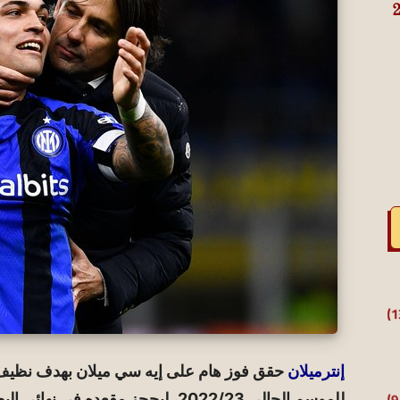
إنترميلان
حقق فوز هام على إيه سي ميلان بهدف نظيف 
للموسم الحالي 2022/23، ليحجز مقعده في