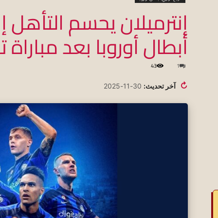
إنترميلان يحسم التأهل إ
أبطال أوروبا بعد مباراة ت
koraapedia
43
1
↻
آخر تحديث:
30-11-2025