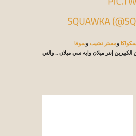
PIC.T
كواكا
و
مستر تشيب
و
سوفا
الكبيرين إنتر ميلان وايه سي ميلان .. والتي