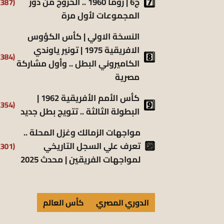
ج6 | روما 1960 .. الخروج من دور
(6٬387)
المجموعات لأول مرة
النسخة الاولي | كأس الكؤوس
الافريقية 1975 | تونير ياوندي
(5٬384)
الكاميروني البطل .. وأول مشاركة
مصرية
كأس الأمم الأفريقية 1962 |
(5٬354)
البطولة الثالثة .. تتويج بطل جديد
مواجهات الزمالك وغزل المحلة ..
تعرف علي السجل التاريخي
(5٬301)
لمواجهات الفريقين | محدث 2025
الدوري المصري
كأس العالم