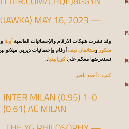
WITTER.COM/CHQEJ8GGYN
MAY 16, 2023
— SQUAWKA (@SQUAWKA)
وقد نشرت شبكات الارقام والإحصائيات العالمية
أوبتا
و
س
سكور
و
ستاتمان ديف
أرقام وإحصائيات ديربي ميلانو بين 
نستعرضها معكم على
كورابيديا
..
كتب :: أحمد ناصر
INTER MILAN (0.95) 1-0
(0.61) AC MILAN
— THE XG PHILOSOPHY