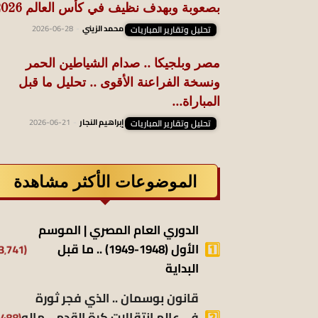
بصعوبة وبهدف نظيف في كأس العالم 2026
تحليل وتقارير المباريات
محمد الزيني
-
2026-06-28
مصر وبلجيكا .. صدام الشياطين الحمر
ونسخة الفراعنة الأقوى .. تحليل ما قبل
المباراة...
تحليل وتقارير المباريات
إبراهيم النجار
-
2026-06-21
الموضوعات الأكثر مشاهدة
الدوري العام المصري | الموسم
الأول (1948-1949) .. ما قبل
(13٬741)
البداية
قانون بوسمان .. الذي فجر ثورة
في عالم انتقالات كرة القدم .. ماله
(9٬488)