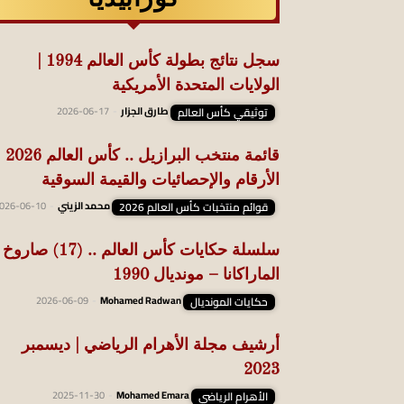
سجل نتائج بطولة كأس العالم 1994 |
الولايات المتحدة الأمريكية
توثيقي كأس العالم
طارق الجزار
-
2026-06-17
قائمة منتخب البرازيل .. ك
الأرقام والإحصائيات والقيمة السوقية
قوائم منتخبات كأس العالم 2026
محمد الزيني
-
026-06-10
سلسلة حكايات كأس العالم .. (17) صاروخ
الماراكانا – مونديال 1990
حكايات المونديال
Mohamed Radwan
-
2026-06-09
أرشيف مجلة الأهرام الرياضي | ديسمبر
2023
الأهرام الرياضي
Mohamed Emara
-
2025-11-30