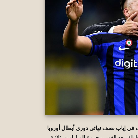
في إياب نصف نهائي دوري أبطال أوروبا
 نهائي البطولة، بعد الفوز بمجموع المباراتين بثلاثية