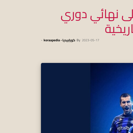
لى نهائي دوري
اريخية
2023-05-17
By
كورابيديا - koraapedia
-