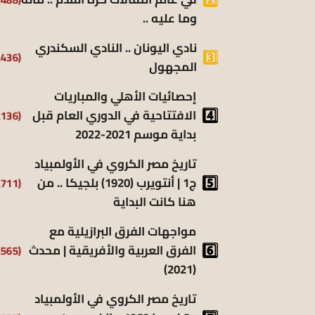
وما عليه ..
نادي اليونان .. النادي السكندري
(9٬436)
المجهول
إحصائيات الأهلي والمباريات
الافتتاحية في الدوري العام قبل
(8٬136)
بداية موسم 2021-2022
تاريخ مصر الكروي في الأولمبياد
ج1 | أنتويرب (1920) بلجيكا .. من
(6٬711)
هنا كانت البداية
مواجهات الفرق البرازيلية مع
الفرق العربية والأفريقية | محدث
(6٬565)
(2021)
تاريخ مصر الكروي في الأولمبياد