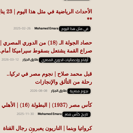
الأحداث الرياضية في مثل هذا
**
في مثل هذا اليوم
Mohamed Emara
-
2025-02-26
حصاد الجولة الـ (18) من الدوري المصري 
صراع القمة يشتعل بسقوط سيراميكا أمام..
أرقام وإحصائيات الدوري المصري
طارق الجزار
-
2026-03-12
قبل محمد صلاح | نجوم مصر في تركيا..
رحلة من التألق والإنجازات
نجوم مصرية
طارق الجزار
-
2026-08-08
كأس مصر (1937) | البطولة (16) | الأهلي
تاريخ كأس مصر
Mohamed Emara
-
2025-11-30
كرواتيا وبنما | الناريون يعبرون رجال القناة