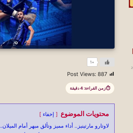
أس العالم 2026 |
+1
2
Post Views:
887
زمن القراءة:
4
دقيقة
محتويات الموضوع
إخفاء
لاوتارو مارتينيز.. أداء مميز وتألق مبهر أمام الميلان..