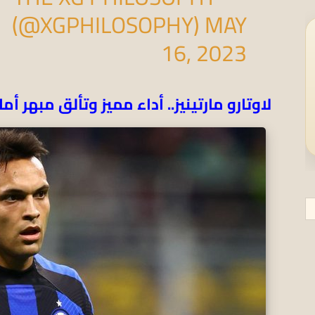
(@XGPHILOSOPHY)
MAY
16, 2023
لاوتارو مارتينيز.. أداء مميز وتألق مبهر أما