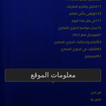
211
تحليل وتقارير المباريات
123
توثيقي كأس العالم
111
في مثل هذا اليوم
74
سجل مواسم الدوري المصري
67
مونديال قطر 2022
63
أرقام وإحصائيات الدوري المصري
63
الثنائيات في الدوري المصري
61
البريميرليج
معلومات الموقع
من نحن
اتصل بنا