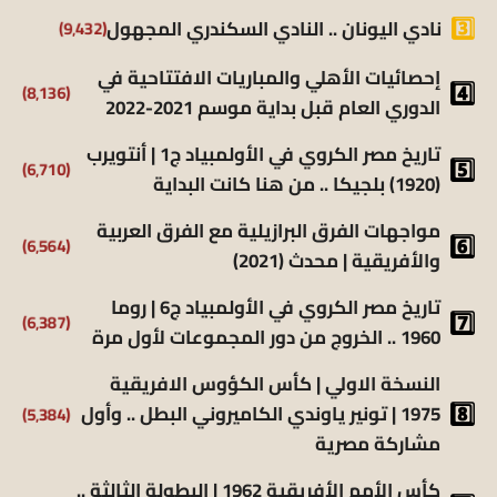
(9٬432)
نادي اليونان .. النادي السكندري المجهول
إحصائيات الأهلي والمباريات الافتتاحية في
(8٬136)
الدوري العام قبل بداية موسم 2021-2022
تاريخ مصر الكروي في الأولمبياد ج1 | أنتويرب
(6٬710)
(1920) بلجيكا .. من هنا كانت البداية
مواجهات الفرق البرازيلية مع الفرق العربية
(6٬564)
والأفريقية | محدث (2021)
تاريخ مصر الكروي في الأولمبياد ج6 | روما
(6٬387)
1960 .. الخروج من دور المجموعات لأول مرة
النسخة الاولي | كأس الكؤوس الافريقية
(5٬384)
1975 | تونير ياوندي الكاميروني البطل .. وأول
مشاركة مصرية
كأس الأمم الأفريقية 1962 | البطولة الثالثة ..