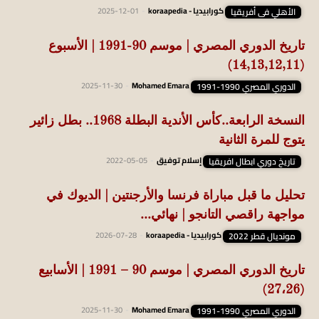
الأهلي فى أفريقيا
كورابيديا - koraapedia
-
2025-12-01
تاريخ الدوري المصري | موسم 90-1991 | الأسبوع
(14,13,12,11)
الدوري المصري 1990-1991
Mohamed Emara
-
2025-11-30
النسخة الرابعة..كأس الأندية البطلة 1968.. بطل زائير
يتوج للمرة الثانية
تاريخ دوري ابطال افريقيا
إسلام توفيق
-
2022-05-05
تحليل ما قبل مباراة فرنسا والأرجنتين | الديوك في
مواجهة راقصي التانجو | نهائي...
مونديال قطر 2022
كورابيديا - koraapedia
-
2026-07-28
تاريخ الدوري المصري | موسم 90 – 1991 | الأسابيع
(27،26)
الدوري المصري 1990-1991
Mohamed Emara
-
2025-11-30