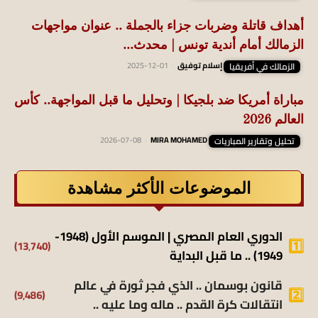
أهداف قاتلة وضربات جزاء بالجملة .. عنوان مواجهات
الزمالك أمام أندية تونس | محدث...
الزمالك في أفريقيا
إسلام توفيق
-
2025-12-01
مباراة أمريكا ضد بلجيكا | وتحليل ما قبل المواجهة.. كأس
العالم 2026
تحليل وتقارير المباريات
MIRA MOHAMED
-
2026-07-08
الموضوعات الأكثر مشاهدة
الدوري العام المصري | الموسم الأول (1948-
(13٬740)
1949) .. ما قبل البداية
قانون بوسمان .. الذي فجر ثورة في عالم
(9٬486)
انتقالات كرة القدم .. ماله وما عليه ..