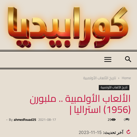
كورابيديا
Home
تاريخ الألعاب الأولمبية
تاريخ الألعاب الأولمبية
الألعاب الأولمبية .. ملبورن
|
(1956) استراليا |
-
By
ahmedfouad25
2021-08-17
25
0
koraapedia
↻
آخر تحديث:
15-11-2023