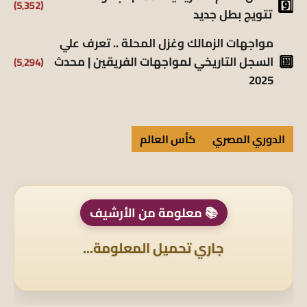
(5٬352)
تتويج بطل جديد
مواجهات الزمالك وغزل المحلة .. تعرف علي
(5٬294)
السجل التاريخي لمواجهات الفريقين | محدث
2025
الدوري المصري
كأس العالم
📚 معلومة من الأرشيف
جاري تحميل المعلومة...