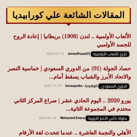
المقالات الشائعة علي كورابيديا
الألعاب الأولمبية .. لندن (1908) بريطانيا | إعادة الروح
للجسد الأولمبي
تاريخ الألعاب الأولمبية
ahmedfouad25
-
2024-07-25
حصاد الجولة (01) من الدوري السعودي | خماسية النصر
والاتحاد الأبرز والشباب يسقط أمام...
الدوري السعودي
كورابيديا - koraapedia
-
2025-11-29
يورو 2020 .. اليوم الحادي عشر | صراع المركز الثاني
محتدم في المجموعة الثانية...
بطولة كأس الأمم الأوربية
Mohamed Emara
-
2024-04-14
الأهلي والنجمة العاشرة .. عندما تتحدث لغة الأرقام