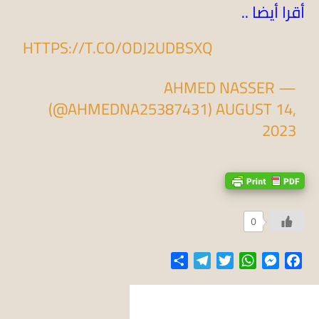
أقرا أيضا ..
HTTPS://T.CO/ODJ2UDBSXQ
— AHMED NASSER
(@AHMEDNA25387431)
AUGUST 14,
2023
0
Share
Telegram
Twitter
WhatsApp
Messenger
Facebook