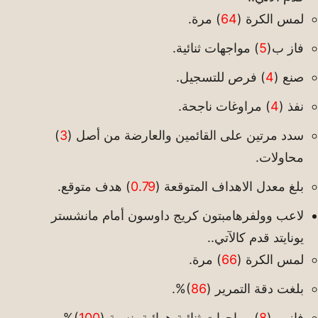
لمس الكرة (
64
) مرة.
فاز ب(
5
) مواجهات ثنائية.
صنع (
4
) فرص للتسجيل.
نفذ (
4
) مراوغات ناجحة.
سدد مرتين على القائمين والعارضة من أصل (
3
)
محاولات.
بلغ معدل الاهداف المتوقعة (
0.79
) هدف متوقع.
لاعب وولفرهامبتون كريج داوسون أمام مانشستر
يونايتد قدم كالآتي..
لمس الكرة (
66
) مرة.
بلغت دقة التمرير (
86
)%.
فاز ب(
8
) مواجهات ثنائية هوائية بنسبة (
100
)%.