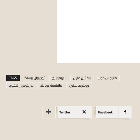
ماتيوس كونيا
رافائيل فاران
البريميرليج
آرون وان بيساكا
TAGS
وولفرهامبتون
مانشستر يونايتد
ماركوس راشفورد
Twitter
Facebook