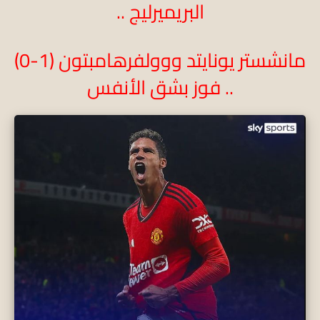
البريميرليج ..
مانشستر يونايتد ووولفرهامبتون (1-0)
.. فوز بشق الأنفس