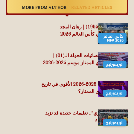
MORE FROM AUTHOR
RELATED ARTICLES
مارسيلو بيلسا (1955) | رهان المجد
الأوروغواياني في كأس العالم 2026
كأس العالم
FIFA 2026
حصاد أرقام وإحصائيات الجولة الـ(01) |
الدوري الإنجليزي الممتاز موسم 2025-2026
البريميرليج
هل يكون موسم 2025-2026 الأقوى في تاريخ
الدوري الإنجليزي الممتاز؟
البريميرليج
“الدوري الإنجليزي”.. تعليمات جديدة قد تزيد
من ركلات الجزاء
البريميرليج