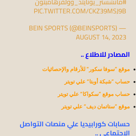
#مانشستر_يونايتد_وولفرهامبتون
PIC.TWITTER.COM/CKZ39MSJ9B
— BEIN SPORTS (@BEINSPORTS)
AUGUST 14, 2023
المصادر للاطلاع ..
موقع “سوفا سكور” للأرقام والإحصائيات
حساب “شبكة أوبتا” علي ت
ويتر
حساب موقع “سكواكا” علي ت
ويتر
موقع “ستاتمان ديف” علي ت
ويتر
حسابات كورابيديا علي منصات التواصل
الاجتماعي ..