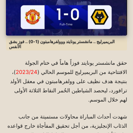
البريميرليج .. مانشستر يونايتد ووولفرهامبتون (1-0) .. فوز بشق
الأنفس
حقق مانشستر يونايتد فوزاً هاماً في ختام الجولة
الافتتاحية من البريميرليج للموسم الحالي (
2023/24
)،
بنتيجة هدف نظيف على وولفرهامبتون في معقل الأولد
ترافورد، ليحصد الشياطين الحُمر النقاط الثلاثة الأولى
لهم خلال الموسم.
شهدت أحداث المباراة محاولات مستميتة من جانب
الذئاب الإنجليزية، من أجل تحقيق المفأجاة خارج قواعده