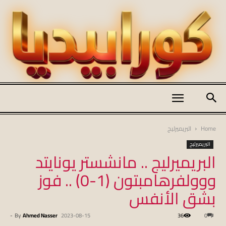
كورابيديا
Home
البريميرليج
البريميرليج
البريميرليج .. مانشستر يونايتد
|
ووولفرهامبتون (1-0) .. فوز
بشق الأنفس
koraapedia
-
By
Ahmed Nasser
2023-08-15
36
0