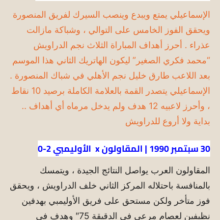
الإسماعيلي يمتع ويبدع وينصب السيرك لفريق المنصورة
ويحقق الفوز الخامس على التوالي ، وشباكة مازالت
عذراء . أحرز أهداف المباراة الثلاث نجم الدراويش
“محمد فكري الصغير” ليكون الهاتريك الثاني هذا الموسم
بعد اللاعب طارق خليل نجم الأهلي في شباك المنصورة .
الإسماعيلي يتصدر القمة بالعلامة الكاملة برصيد 10 نقاط
، وأحرز لاعبيه 12 هدف ولم يدخل مرماه أي أهداف ..
بداية ولا أروع للدراويش
30 سبتمبر 1990 | المقاولون x الأوليمبي 2-0
المقاولون العرب يواصل النتائج الجيدة ، ويتمسك
بالمنافسة باحتلاله المركز الثاني خلف الدراويش ، ويحقق
فوز متأخر ولكن مستحق على فريق الأوليمبي بهدفين
نظيفين لعصام مرعي في الدقيقة 75″ وهدف في