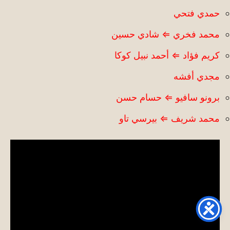
حمدي فتحي
محمد فخري ⇐ شادي حسين
كريم فؤاد ⇐ أحمد نبيل كوكا
مجدي أفشه
برونو سافيو ⇐ حسام حسن
محمد شريف ⇐ بيرسي تاو