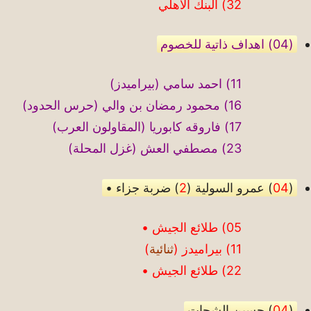
32) البنك الأهلي
(04) اهداف ذاتية للخصوم
11) احمد سامي (بيراميدز)
16) محمود رمضان بن والي (حرس الحدود)
17) فاروقه كابوريا (المقاولون العرب)
23) مصطفي العش (غزل المحلة)
(
04
) عمرو السولية (
2
) ضربة جزاء •
05) طلائع الجيش •
11) بيراميدز (
ثنائية
)
22) طلائع الجيش •
(
04
) حسين الشحات