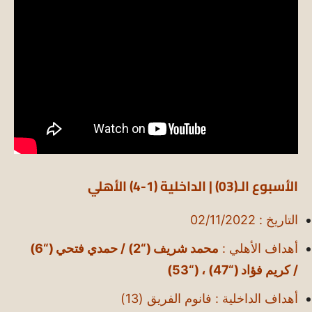
الأسبوع الـ(03) | الداخلية (1-4
) الأهلي
التاريخ : 02/11/2022
أهداف الأهلي :
محمد شريف (“2) / حمدي فتحي (“6)
/ كريم فؤاد (“47) ، (“53)
أهداف الداخلية : فانوم الفريق (13)