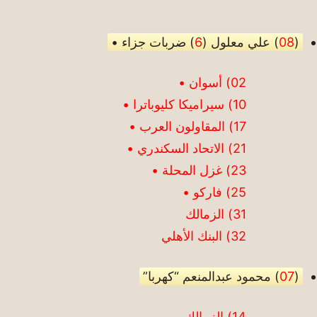
(
08
) علي معلول (
6
) ضربات جزاء •
02) أسوان •
10) سيراميكا كليوباترا •
17) المقاولون العرب •
21) الاتحاد السكندري •
23) غزل المحلة •
25) فاركو •
31) الزمالك
32) البنك الأهلي
(
07
) محمود عبدالمنعم “كهربا”
14) الزمالك