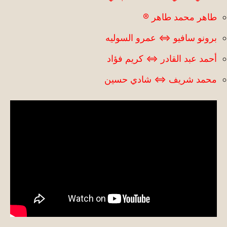
طاهر محمد طاهر ®
برونو سافيو ⇔ عمرو السوليه
أحمد عبد القادر ⇔ كريم فؤاد
محمد شريف ⇔ شادي حسين