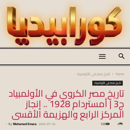
كورابيديا
Home
تاريخ مصر في الأولمبياد
تاريخ مصر في الأولمبياد
تاريخ مصر الكروي في الأولمبياد
|
ج3 | أمستردام 1928 .. إنجاز
المركز الرابع والهزيمة الأقسى
koraapedia
-
By
Mohamed Emara
2024-07-24
125
6