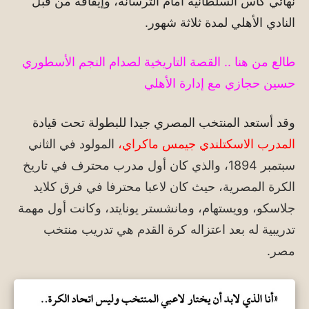
نهائي كأس السلطانية أمام الترسانة، وإيقافه من قبل
النادي الأهلي لمدة ثلاثة شهور.
طالع من هنا .. القصة التاريخية لصدام النجم الأسطوري
حسين حجازي مع إدارة الأهلي
وقد أستعد المنتخب المصري جيدا للبطولة تحت قيادة
المدرب الاسكتلندي جيمس ماكراي،
المولود في الثاني
سبتمبر 1894، والذي كان أول مدرب محترف في تاريخ
الكرة المصرية، حيث كان لاعبا محترفا في فرق كلايد
جلاسكو، وويستهام، ومانشستر يونايتد، وكانت أول مهمة
تدريبية له بعد اعتزاله كرة القدم هي تدريب منتخب
مصر.