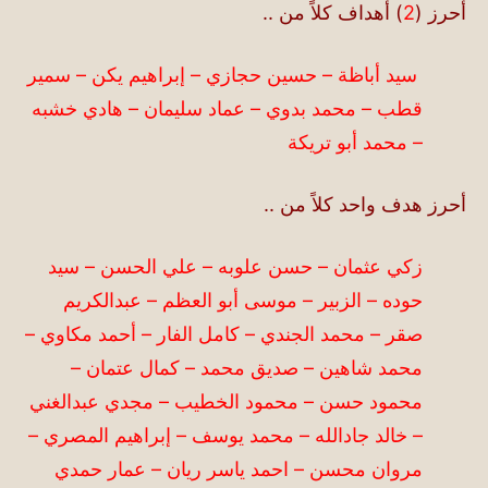
أحرز (
2
) أهداف كلاً من ..
سيد أباظة – حسين حجازي – إبراهيم يكن – سمير
قطب – محمد بدوي – عماد سليمان – هادي خشبه
– محمد أبو تريكة
أحرز هدف واحد كلاً من ..
زكي عثمان – حسن علوبه – علي الحسن – سيد
حوده – الزبير – موسى أبو العظم – عبدالكريم
صقر – محمد الجندي – كامل الفار – أحمد مكاوي –
محمد شاهين – صديق محمد – كمال عتمان –
محمود حسن – محمود الخطيب – مجدي عبدالغني
– خالد جادالله – محمد يوسف – إبراهيم المصري –
مروان محسن – احمد ياسر ريان – عمار حمدي