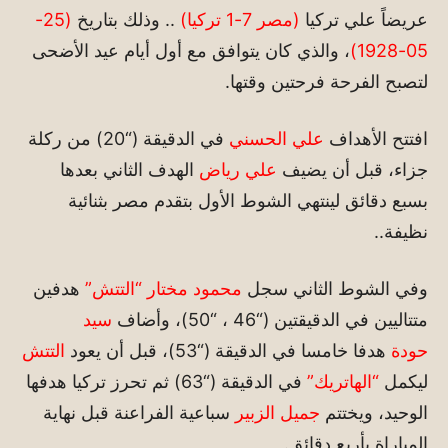
عريضاً علي تركيا
(مصر 7-1 تركيا)
.. وذلك بتاريخ
(25-
05-1928)
، والذي كان يتوافق مع أول أيام عيد الأضحى
لتصبح الفرحة فرحتين وقتها.
افتتح الأهداف
علي الحسني
في الدقيقة (“20) من ركلة
جزاء، قبل أن يضيف
علي
رياض
الهدف الثاني بعدها
بسبع دقائق لينتهي الشوط الأول بتقدم مصر بثنائية
نظيفة..
وفي الشوط الثاني سجل
محمود مختار “التتش”
هدفين
متتاليين في الدقيقتين (“46 ، “50)، وأضاف
سيد
حودة
هدفا خامسا في الدقيقة (“53)، قبل أن يعود
التتش
ليكمل
“الهاتريك”
في الدقيقة (“63) ثم تحرز تركيا هدفها
الوحيد، ويختتم
جميل الزبير
سباعية الفراعنة قبل نهاية
المباراة بأربع دقائق.