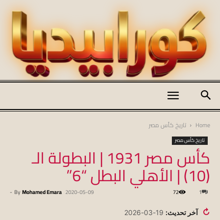
كورابيديا
Home
تاريخ كأس مصر
تاريخ كأس مصر
كأس مصر 1931 | البطولة الـ
|
(10) | الأهلي البطل “6”
-
By
Mohamed Emara
2020-05-09
72
1
koraapedia
↻
آخر تحديث:
19-03-2026