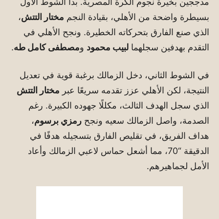
مدججين بخيرة نجوم الكرة المصرية. بدأ الشوط الأول
بسيطرة واضحة من الأهلي، بقيادة النجم
مختار التتش
،
الذي صنع الفارق بتحركاته الخطيرة. ونجح الأهلي في
التقدم بهدفين سجلهما
لبيب محمود
و
مصطفى كامل طه
.
في الشوط الثاني، دخل الزمالك برغبة قوية في تعديل
النتيجة، لكن الأهلي عزز تقدمه سريعًا عبر
مختار التتش
الذي سجل الهدف الثالث، مكللًا جهوده الكبيرة. رغم
الصدمة، واصل الزمالك سعيه ونجح
رمزي برسوم
،
هداف الفريق، في تقليص الفارق بتسجيله هدفًا في
الدقيقة “70، مما أشعل حماس لاعبي الزمالك وأعاد
الأمل لجماهيرهم.