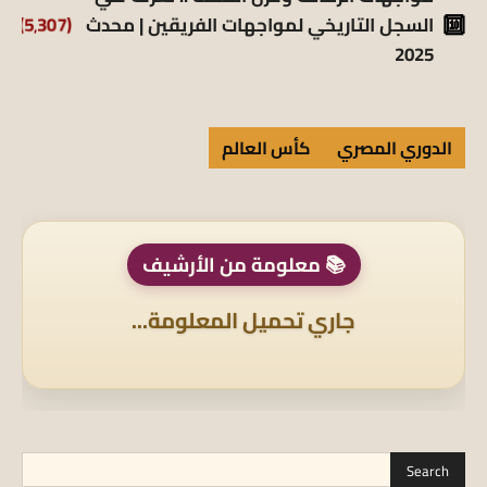
السجل التاريخي لمواجهات الفريقين | محدث
(5٬307)
2025
الدوري المصري
كأس العالم
📚 معلومة من الأرشيف
جاري تحميل المعلومة...