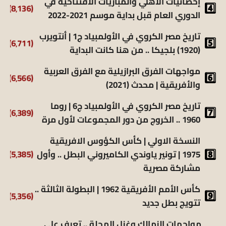
إحصائيات الأهلي والمباريات الافتتاحية في
(8٬136)
الدوري العام قبل بداية موسم 2021-2022
تاريخ مصر الكروي في الأولمبياد ج1 | أنتويرب
(6٬711)
(1920) بلجيكا .. من هنا كانت البداية
مواجهات الفرق البرازيلية مع الفرق العربية
(6٬566)
والأفريقية | محدث (2021)
تاريخ مصر الكروي في الأولمبياد ج6 | روما
(6٬389)
1960 .. الخروج من دور المجموعات لأول مرة
النسخة الاولي | كأس الكؤوس الافريقية
1975 | تونير ياوندي الكاميروني البطل .. وأول
(5٬385)
مشاركة مصرية
كأس الأمم الأفريقية 1962 | البطولة الثالثة ..
(5٬356)
تتويج بطل جديد
مواجهات الزمالك وغزل المحلة .. تعرف علي