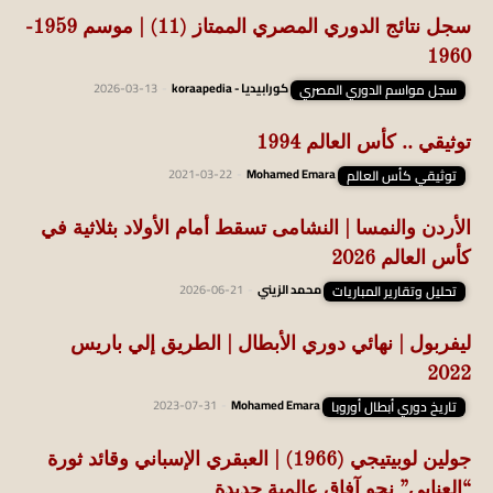
سجل نتائج الدوري المصري الممتاز (11) | موسم 1959-
1960
سجل مواسم الدوري المصري
كورابيديا - koraapedia
-
2026-03-13
توثيقي .. كأس العالم 1994
توثيقي كأس العالم
Mohamed Emara
-
2021-03-22
الأردن والنمسا | النشامى تسقط أمام الأولاد بثلاثية في
كأس العالم 2026
تحليل وتقارير المباريات
محمد الزيني
-
2026-06-21
ليفربول | نهائي دوري الأبطال | الطريق إلي باريس
2022
تاريخ دوري أبطال أوروبا
Mohamed Emara
-
2023-07-31
جولين لوبيتيجي (1966) | العبقري الإسباني وقائد ثورة
“العنابي” نحو آفاق عالمية جديدة