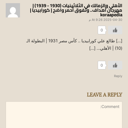
الأهلي والزمالك في الثلاثينيات (1930 - 1939) |
مهرجان أهداف.. وتفوق أحمر واضح | كورابيديا |
koraapedia
2025-04-30 At 9:26 م
0
[…] طالع علي كورابيديا .. كأس مصر 1931 | البطولة الـ
(10) | الأهلي… […]
0
Reply
LEAVE A REPLY