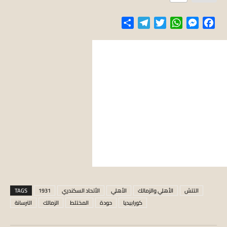
Share
Telegram
Twitter
WhatsApp
Messenger
Facebook
التتش
الأهلي والزمالك
الأهلي
الأتحاد السكندري
1931
TAGS
كورابيديا
حودة
المختلط
الزمالك
الترسانة