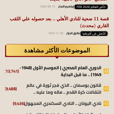
كأس العالم FIFA 2026
إبراهيم النجار
-
2026-06-13
قصة 11 ضحية للنادي الأهلي .. بعد حصوله علي اللقب
القاري (محدث)
الأهلي فى أفريقيا
طارق الجزار
-
2025-11-30
الموضوعات الأكثر مشاهدة
الدوري العام المصري | الموسم الأول (1948-
(13٬741)
1949) .. ما قبل البداية
قانون بوسمان .. الذي فجر ثورة في عالم
(9٬488)
انتقالات كرة القدم .. ماله وما عليه ..
نادي اليونان .. النادي السكندري المجهول
(9٬436)