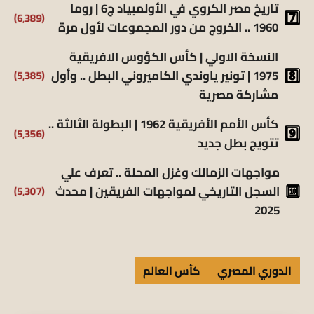
تاريخ مصر الكروي في الأولمبياد ج6 | روما
(6٬389)
1960 .. الخروج من دور المجموعات لأول مرة
النسخة الاولي | كأس الكؤوس الافريقية
(5٬385)
1975 | تونير ياوندي الكاميروني البطل .. وأول
مشاركة مصرية
كأس الأمم الأفريقية 1962 | البطولة الثالثة ..
(5٬356)
تتويج بطل جديد
مواجهات الزمالك وغزل المحلة .. تعرف علي
(5٬307)
السجل التاريخي لمواجهات الفريقين | محدث
2025
الدوري المصري
كأس العالم