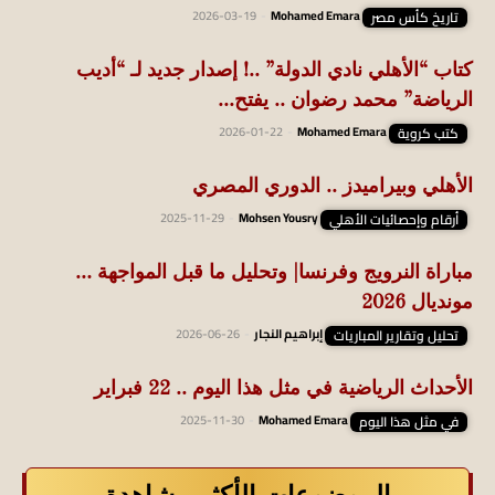
تاريخ كأس مصر
Mohamed Emara
-
2026-03-19
كتاب “الأهلي نادي الدولة” ..! إصدار جديد لـ “أديب
الرياضة” محمد رضوان .. يفتح...
كتب كروية
Mohamed Emara
-
2026-01-22
الأهلي وبيراميدز .. الدوري المصري
أرقام وإحصائيات الأهلي
Mohsen Yousry
-
2025-11-29
مباراة النرويج وفرنسا| وتحليل ما قبل المواجهة …
مونديال 2026
تحليل وتقارير المباريات
إبراهيم النجار
-
2026-06-26
الأحداث الرياضية في مثل هذا اليوم .. 22 فبراير
في مثل هذا اليوم
Mohamed Emara
-
2025-11-30
الموضوعات الأكثر مشاهدة