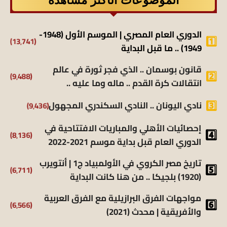
الدوري العام المصري | الموسم الأول (1948-
(13٬741)
1949) .. ما قبل البداية
قانون بوسمان .. الذي فجر ثورة في عالم
(9٬488)
انتقالات كرة القدم .. ماله وما عليه ..
(9٬436)
نادي اليونان .. النادي السكندري المجهول
إحصائيات الأهلي والمباريات الافتتاحية في
(8٬136)
الدوري العام قبل بداية موسم 2021-2022
تاريخ مصر الكروي في الأولمبياد ج1 | أنتويرب
(6٬711)
(1920) بلجيكا .. من هنا كانت البداية
مواجهات الفرق البرازيلية مع الفرق العربية
(6٬566)
والأفريقية | محدث (2021)