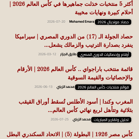
أكثر 5 منتخبات خذلت جماهيرها في كأس العالم 2026 |
أحلام كبيرة ونهايات مخيبة
حصاد مونديال 2026
Mohamed Emara
-
2026-07-20
حصاد الجولة الـ (17) من الدوري المصري | سيراميكا
ينفرد بصدارة الترتيب والزمالك يشعل...
أرقام وإحصائيات الدوري المصري
طارق الجزار
-
2026-03-12
قائمة منتخب باراجواي .. كأس العالم 2026 | الأرقام
والإحصائيات والقيمة السوقية
قوائم منتخبات كأس العالم 2026
محمد الزيني
-
2026-06-13
المغرب وكندا | أسود الأطلس تُسقط أوراق القيقب
بثلاثية وتتأهل لربع نهائي كأس العالم...
تحليل وتقارير المباريات
محمد الزيني
-
2026-07-25
كأس مصر 1926 | البطولة (5) | الاتحاد السكندري البطل