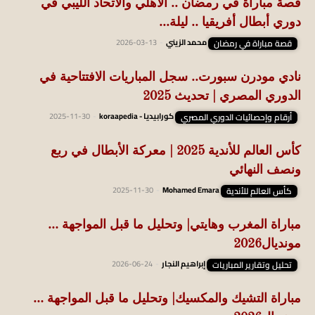
قصة مباراة في رمضان .. الأهلي والاتحاد الليبي في
دوري أبطال أفريقيا .. ليلة...
قصة مباراة في رمضان
محمد الزيني
-
2026-03-13
نادي مودرن سبورت.. سجل المباريات الافتتاحية في
الدوري المصري | تحديث 2025
أرقام وإحصائيات الدوري المصري
كورابيديا - koraapedia
-
2025-11-30
كأس العالم للأندية 2025 | معركة الأبطال في ربع
ونصف النهائي
كأس العالم للأندية
Mohamed Emara
-
2025-11-30
مباراة المغرب وهايتي| وتحليل ما قبل المواجهة …
مونديال2026
تحليل وتقارير المباريات
إبراهيم النجار
-
2026-06-24
مباراة التشيك والمكسيك| وتحليل ما قبل المواجهة …