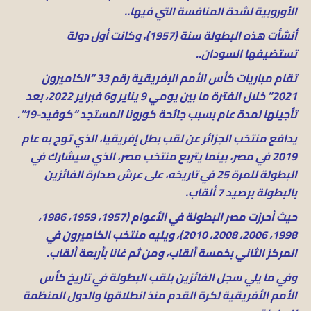
الأوروبية لشدة المنافسة التي فيها..
أنشأت هذه البطولة سنة (1957)، وكانت أول دولة
تستضيفها السودان..
تقام مباريات كأس الأمم الإفريقية رقم 33 “الكاميرون
2021” خلال الفترة ما بين يومي 9 يناير و6 فبراير 2022، بعد
تأجيلها لمدة عام بسبب جائحة كورونا المستجد “كوفيد-19”.
يدافع منتخب الجزائر عن لقب بطل إفريقيا، الذي توج به عام
2019 في مصر، بينما يتربع منتخب مصر، الذي سيشارك في
البطولة للمرة 25 في تاريخه، على عرش صدارة الفائزين
بالبطولة برصيد 7 ألقاب.
حيث أحرزت مصر البطولة في الأعوام (1957، 1959، 1986،
1998، 2006، 2008، 2010)، ويليه منتخب الكاميرون في
المركز الثاني بخمسة ألقاب، ومن ثم غانا بأربعة ألقاب.
وفي ما يلي سجل الفائزين بلقب البطولة في تاريخ كأس
الأمم الأفريقية لكرة القدم منذ انطلاقها والدول المنظمة