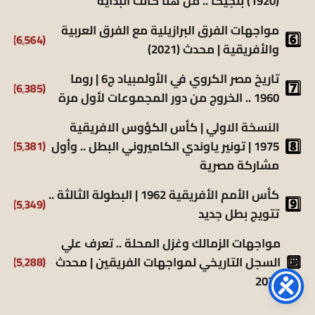
(1920) بلجيكا .. من هنا كانت البداية
مواجهات الفرق البرازيلية مع الفرق العربية
(6٬564)
والأفريقية | محدث (2021)
تاريخ مصر الكروي في الأولمبياد ج6 | روما
(6٬385)
1960 .. الخروج من دور المجموعات لأول مرة
النسخة الاولي | كأس الكؤوس الافريقية
1975 | تونير ياوندي الكاميروني البطل .. وأول
(5٬381)
مشاركة مصرية
كأس الأمم الأفريقية 1962 | البطولة الثالثة ..
(5٬349)
تتويج بطل جديد
مواجهات الزمالك وغزل المحلة .. تعرف علي
السجل التاريخي لمواجهات الفريقين | محدث
(5٬288)
2025