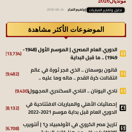
مونديال2026
تحليل وتقارير المباريات
إبراهيم النجار
-
2026-06-24
الموضوعات الأكثر مشاهدة
الدوري العام المصري | الموسم الأول (1948-
(13٬734)
1949) .. ما قبل البداية
قانون بوسمان .. الذي فجر ثورة في عالم
(9٬482)
انتقالات كرة القدم .. ماله وما عليه ..
نادي اليونان .. النادي السكندري المجهول
(9٬430)
إحصائيات الأهلي والمباريات الافتتاحية في
(8٬132)
الدوري العام قبل بداية موسم 2021-2022
تاريخ مصر الكروي في الأولمبياد ج1 | أنتويرب
(6٬708)