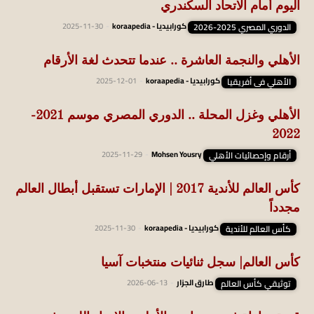
اليوم أمام الاتحاد السكندري
الدوري المصري 2025-2026
كورابيديا - koraapedia
-
2025-11-30
الأهلي والنجمة العاشرة .. عندما تتحدث لغة الأرقام
الأهلي فى أفريقيا
كورابيديا - koraapedia
-
2025-12-01
الأهلي وغزل المحلة .. الدوري المصري موسم 2021-
2022
أرقام وإحصائيات الأهلي
Mohsen Yousry
-
2025-11-29
كأس العالم للأندية 2017 | الإمارات تستقبل أبطال العالم
مجدداً
كأس العالم للأندية
كورابيديا - koraapedia
-
2025-11-30
كأس العالم| سجل ثنائيات منتخبات آسيا
توثيقي كأس العالم
طارق الجزار
-
2026-06-13