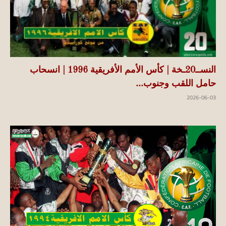
النســ20ـخة | كأس الأمم الأفريقية 1996 | انسحاب
حامل اللقب وجنوب...
2026-06-03