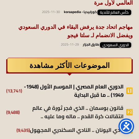
العالمي لأول مرة
كأس العالم للأندية
كورابيديا - koraapedia
-
2025-11-30
مهاجم اتحاد جدة يرفض البقاء في الدوري السعودي
ويفضل الانضمام لـ سلتا فيجو
الدوري السعودي
طارق الجزار
-
2025-11-29
الموضوعات الأكثر مشاهدة
الدوري العام المصري | الموسم الأول (1948-
(13٬741)
1949) .. ما قبل البداية
قانون بوسمان .. الذي فجر ثورة في عالم
(9٬488)
انتقالات كرة القدم .. ماله وما عليه ..
(9٬435)
نادي اليونان .. النادي السكندري المجهول