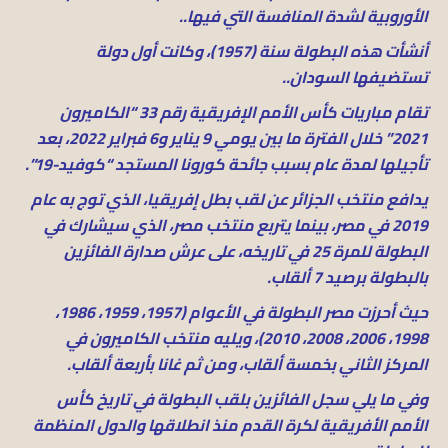
الأوروبية لشدة المنافسة التي فيها..
أنشأت هذه البطولة سنة (1957)، وكانت أول دولة
تستضيفها السودان..
تقام مباريات كأس الأمم الإفريقية رقم 33 “الكاميرون
2021” خلال الفترة ما بين يومي 9 يناير و6 فبراير 2022، بعد
تأجيلها لمدة عام بسبب جائحة كورونا المستجد “كوفيد-19”.
يدافع منتخب الجزائر عن لقب بطل إفريقيا، الذي توج به عام
2019 في مصر، بينما يتربع منتخب مصر، الذي سيشارك في
البطولة للمرة 25 في تاريخه، على عرش صدارة الفائزين
بالبطولة برصيد 7 ألقاب.
حيث أحرزت مصر البطولة في الأعوام (1957، 1959، 1986،
1998، 2006، 2008، 2010)، ويليه منتخب الكاميرون في
المركز الثاني بخمسة ألقاب، ومن ثم غانا بأربعة ألقاب.
وفي ما يلي سجل الفائزين بلقب البطولة في تاريخ كأس
الأمم الأفريقية لكرة القدم منذ انطلاقها والدول المنظمة