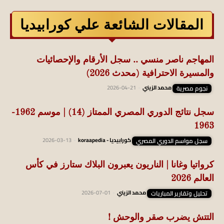
المقالات الشائعة علي كورابيديا
المهاجم ناصر منسي .. سجل الأرقام والإحصائيات
والمسيرة الاحترافية (محدث 2026)
نجوم مصرية
محمد الزيني
-
2026-04-21
سجل نتائج الدوري المصري الممتاز (14) | موسم 1962-
1963
سجل مواسم الدوري المصري
كورابيديا - koraapedia
-
2026-03-13
كرواتيا وغانا | الناريون يعبرون البلاك ستارز في كأس
العالم 2026
تحليل وتقارير المباريات
محمد الزيني
-
2026-07-01
التتش يضرب صقر والوحش !