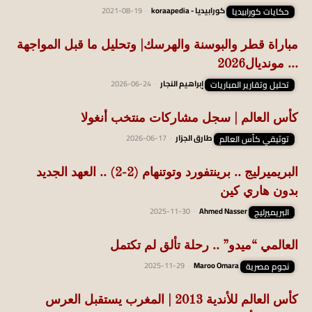
حكايات كورابيديا
كورابيديا - koraapedia
-
2021-08-19
مباراة قطر والبوسنة والهرسك| وتحليل ما قبل المواجهة
… مونديال2026
تحليل وتقارير المباريات
إبراهيم النجار
-
2026-06-24
كأس العالم | سجل مشاركات منتخب أنغولا
توثيقي كأس العالم
طارق الجزار
-
2026-06-17
البريميرليج .. برينتفورد وتوتنهام (2-2) .. العهد الجديد
بدون هاري كين
البريميرليج
Ahmed Nasser
-
2025-11-30
العالمي “ميدو” .. رحلة تألق لم تكتمل
نجوم مصرية
Maroo Omara
-
2025-11-29
كأس العالم للأندية 2013 | المغرب يستقبل العرس