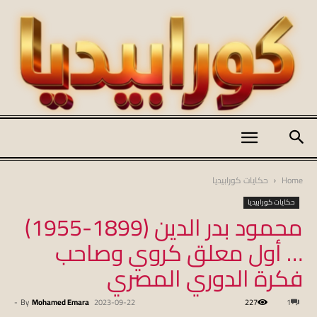
كورابيديا
Home
حكايات كورابيديا
حكايات كورابيديا
محمود بدر الدين (1899-1955)
|
… أول معلق كروي وصاحب
فكرة الدوري المصري
koraapedia
-
By
Mohamed Emara
2023-09-22
227
1