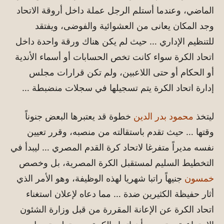
الماضي، وعندما أستلم الرجل عملة داخل أروقة الاتحاد
وجد المكان يعانى من العشوائية والفوضى، ويفتقد
للتنظيم الإداري … حيث لم يكن هناك ورقة واحدة داخل
اتحاد الكرة سواء كانت تخص الحسابات أو أسماء الأندية
أو الحكام أو حتى اللاعبين، ولم تكن قرارات مجلس
إدارة اتحاد الكرة يتم تسجيلها في سجلات منضبطة …
ليتخذ
محمود بدر الدين
خطوة قد يعتبرها البعض جنوناً
وقتها … حيث تقدم باستقالته من منصبه، وقرر تعيين
نفسه مديراً متفرغا لاتحاد كرة القدم المصري … ليبدأ في
التخطيط السليم لمستقبل الكرة المصرية، بل وخصص
خمسون
جنيهاً راتبا شهريا لهذه الوظيفة، وهو الأمر الذي
أثار حفيظة الكثيرين ضدة … مما دعاه لإعلان استغناء
اتحاد الكرة عن الإعانة المقررة من قبل وزارة الشئون