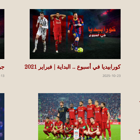
كورابيديا في أسبوع .. البداية | فبراير 2021
جو
-13
2025-10-23
 2004