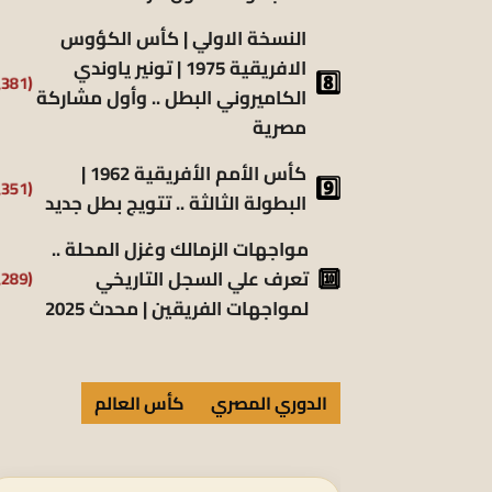
النسخة الاولي | كأس الكؤوس
الافريقية 1975 | تونير ياوندي
(5٬381)
الكاميروني البطل .. وأول مشاركة
مصرية
كأس الأمم الأفريقية 1962 |
(5٬351)
البطولة الثالثة .. تتويج بطل جديد
مواجهات الزمالك وغزل المحلة ..
تعرف علي السجل التاريخي
(5٬289)
لمواجهات الفريقين | محدث 2025
الدوري المصري
كأس العالم