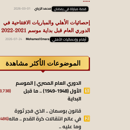
.....
قصة مباراة في رمضان
محمد الزيني
-
2026-03-01
إحصائيات الأهلي والمباريات الافتتاحية في
الدوري العام قبل بداية موسم 2021-2022
أرقام وإحصائيات الأهلي
Mohamed Emara
-
2026-07-24
الموضوعات الأكثر مشاهدة
الدوري العام المصري | الموسم
الأول (1948-1949) .. ما قبل
(13٬738)
البداية
قانون بوسمان .. الذي فجر ثورة
في عالم انتقالات كرة القدم .. ماله
(9٬486)
وما عليه ..