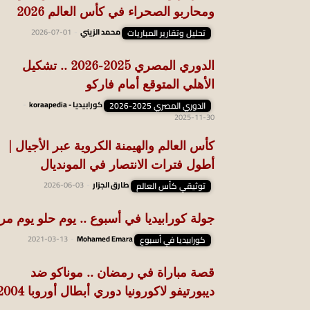
ومحاربو الصحراء في كأس العالم 2026
تحليل وتقارير المباريات
محمد الزيني
-
2026-07-01
الدوري المصري 2025-2026 .. تشكيل
الأهلي المتوقع أمام فاركو
الدوري المصري 2025-2026
كورابيديا - koraapedia
-
2025-11-30
كأس العالم والهيمنة الكروية عبر الأجيال |
أطول فترات الانتصار في المونديال
توثيقي كأس العالم
طارق الجزار
-
2026-06-03
جولة كورابيديا في أسبوع .. يوم حلو يوم مر
كورابيديا في أسبوع
Mohamed Emara
-
2021-03-13
قصة مباراة في رمضان .. موناكو ضد
ديبورتيفو لاكورونيا دوري أبطال أوروبا