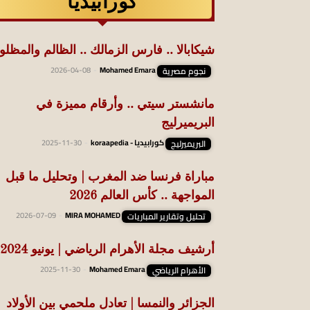
كورابيديا
شيكابالا .. فارس الزمالك .. الظالم والمظلو
نجوم مصرية
Mohamed Emara
-
2026-04-08
مانشستر سيتي .. وأرقام مميزة في
البريميرليج
البريميرليج
كورابيديا - koraapedia
-
2025-11-30
مباراة فرنسا ضد المغرب | وتحليل ما قبل
المواجهة .. كأس العالم 2026
تحليل وتقارير المباريات
MIRA MOHAMED
-
2026-07-09
أرشيف مجلة الأهرام الرياضي | يونيو 2024
الأهرام الرياضي
Mohamed Emara
-
2025-11-30
الجزائر والنمسا | تعادل ملحمي بين الأولاد