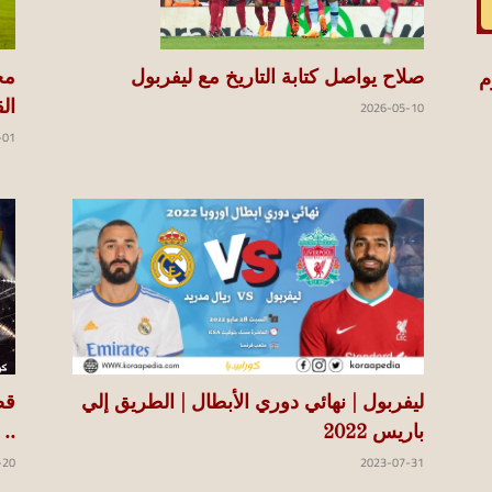
صلاح يواصل كتابة التاريخ مع ليفربول
مح
م
2026-05-10
الق
-01
ليفربول | نهائي دوري الأبطال | الطريق إلي
قص
باريس 2022
..
-20
2023-07-31