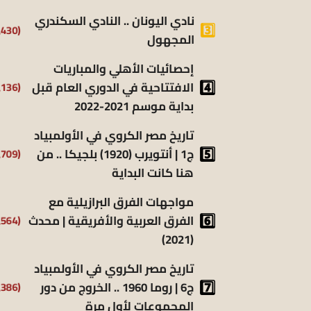
نادي اليونان .. النادي السكندري
(9٬430)
المجهول
إحصائيات الأهلي والمباريات
الافتتاحية في الدوري العام قبل
(8٬136)
بداية موسم 2021-2022
تاريخ مصر الكروي في الأولمبياد
ج1 | أنتويرب (1920) بلجيكا .. من
(6٬709)
هنا كانت البداية
مواجهات الفرق البرازيلية مع
الفرق العربية والأفريقية | محدث
(6٬564)
(2021)
تاريخ مصر الكروي في الأولمبياد
ج6 | روما 1960 .. الخروج من دور
(6٬386)
المجموعات لأول مرة