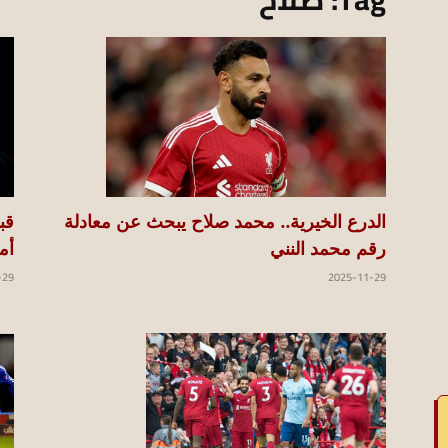
koraapedia
قب
الدرع الخيرية.. محمد صلاح يبحث عن معادلة
أم
رقم محمد النني
-29
2025-11-29