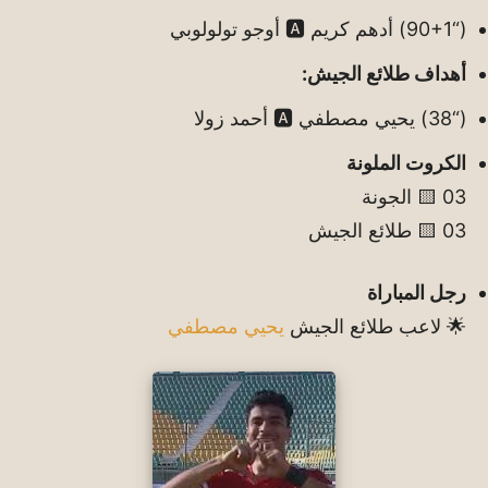
(“90+1) أدهم كريم 🅰️ أوجو تولولوبي
أهداف طلائع الجيش:
(“38) يحيي مصطفي 🅰️ أحمد زولا
الكروت الملونة
03 🟨 الجونة
03 🟨 طلائع الجيش
رجل المباراة
🌟 لاعب طلائع الجيش
يحيي مصطفي