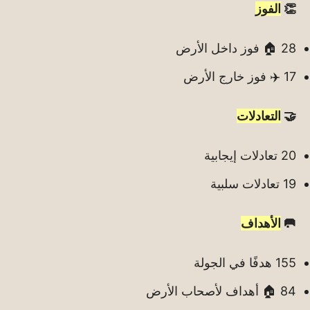
👏
الفوز
28 🏠 فوز داخل الأرض
17 ✈️ فوز خارج الأرض
🤝
التعادلات
20 تعادلات إيجابية
19 تعادلات سلبية
🥅
الأهداف
155 هدفًا في الجولة
84 🏠 أهداف لأصحاب الأرض