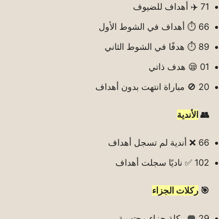
71 ✈️ أهداف للضيوف
66 ⏱️ أهداف في الشوط الأول
89 ⏱️ هدفًا في الشوط الثاني
01 😪 هدف ذاتي
20 🚫 مباراة انتهت بدون أهداف
👥
الأندية
66 ❌ أندية لم تسجل أهداف
102 ✅ ناديًا سجلت أهداف
🎯
ركلات الجزاء
29 🥅 ركلة جزاء محتسبة