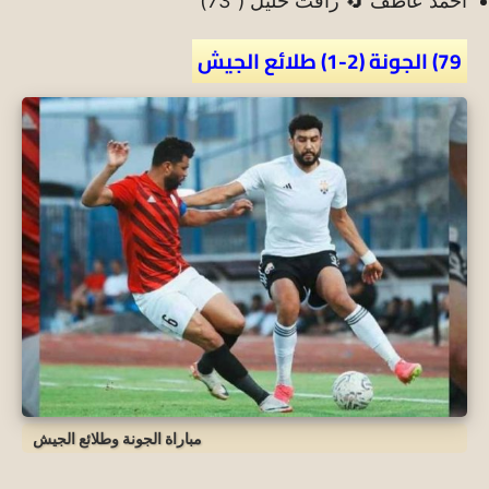
أحمد عاطف 🔄 رأفت خليل (“73)
79) الجونة (2-1) طلائع الجيش
مباراة الجونة وطلائع الجيش