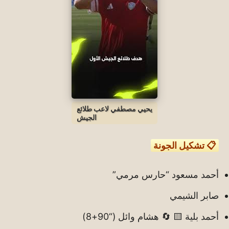
يحيي مصطفي لاعب طلائع
الجيش
📋 تشكيل الجونة
أحمد مسعود “حارس مرمي”
صابر الشيمي
أحمد بلية 🟨 🔄 هشام وائل (“90+8)